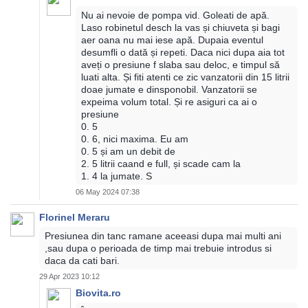
Nu ai nevoie de pompa vid. Goleati de apă.
Laso robinetul desch la vas și chiuveta și bagi
aer oana nu mai iese apă. Dupaia eventul
desumfli o dată și repeti. Daca nici dupa aia tot
aveți o presiune f slaba sau deloc, e timpul să
luati alta. Și fiti atenti ce zic vanzatorii din 15 litrii
doae jumate e dinsponobil. Vanzatorii se
expeima volum total. Și re asiguri ca ai o
presiune
0. 5
0. 6, nici maxima. Eu am
0. 5 și am un debit de
2. 5 litrii caand e full, și scade cam la
1. 4 la jumate. S
06 May 2024 07:38
Florinel Meraru
Presiunea din tanc ramane aceeasi dupa mai multi ani
,sau dupa o perioada de timp mai trebuie introdus si
daca da cati bari.
29 Apr 2023 10:12
Biovita.ro