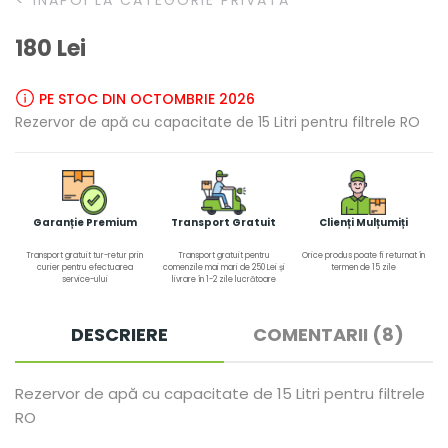
ÎNAPOI LA CATEGORIE PRIVATA
180 Lei
PE STOC DIN OCTOMBRIE 2026
Rezervor de apă cu capacitate de 15 Litri pentru filtrele RO
Garanție Premium
Transport Gratuit
Clienți Mulțumiți
Transport gratuit tur-retur prin
Transport gratuit pentru
Orice produs poate fi returnat în
curier pentru efectuarea
comenzile mai mari de 250 Lei și
termen de 15 zile
service-ului
livrare în 1-2 zile lucrătoare
DESCRIERE
COMENTARII (8)
Rezervor de apă cu capacitate de 15 Litri pentru filtrele
RO