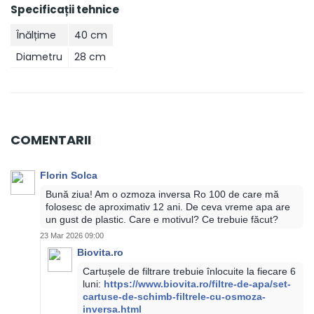
Specificații tehnice
Înălțime
40 cm
Diametru
28 cm
COMENTARII
Florin Solca
Bună ziua! Am o ozmoza inversa Ro 100 de care mă
folosesc de aproximativ 12 ani. De ceva vreme apa are
un gust de plastic. Care e motivul? Ce trebuie făcut?
23 Mar 2026 09:00
Biovita.ro
Cartușele de filtrare trebuie înlocuite la fiecare 6
luni:
https://www.biovita.ro/filtre-de-apa/set-
cartuse-de-schimb-filtrele-cu-osmoza-
inversa.html