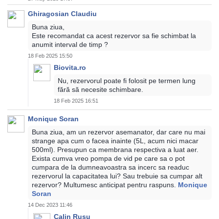
Ghiragosian Claudiu
Buna ziua,
Este recomandat ca acest rezervor sa fie schimbat la
anumit interval de timp ?
18 Feb 2025 15:50
Biovita.ro
Nu, rezervorul poate fi folosit pe termen lung
fără să necesite schimbare.
18 Feb 2025 16:51
Monique Soran
Buna ziua, am un rezervor asemanator, dar care nu mai
strange apa cum o facea inainte (5L, acum nici macar
500ml). Presupun ca membrana respectiva a luat aer.
Exista cumva vreo pompa de vid pe care sa o pot
cumpara de la dumneavoastra sa incerc sa readuc
rezervorul la capacitatea lui? Sau trebuie sa cumpar alt
rezervor? Multumesc anticipat pentru raspuns.
Monique
Soran
14 Dec 2023 11:46
Calin Rusu