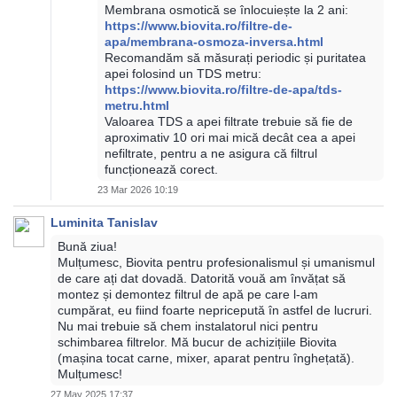
Membrana osmotică se înlocuiește la 2 ani:
https://www.biovita.ro/filtre-de-
apa/membrana-osmoza-inversa.html
Recomandăm să măsurați periodic și puritatea
apei folosind un TDS metru:
https://www.biovita.ro/filtre-de-apa/tds-
metru.html
Valoarea TDS a apei filtrate trebuie să fie de
aproximativ 10 ori mai mică decât cea a apei
nefiltrate, pentru a ne asigura că filtrul
funcționează corect.
23 Mar 2026 10:19
Luminita Tanislav
Bună ziua!
Mulțumesc, Biovita pentru profesionalismul și umanismul
de care ați dat dovadă. Datorită vouă am învățat să
montez și demontez filtrul de apă pe care l-am
cumpărat, eu fiind foarte nepricepută în astfel de lucruri.
Nu mai trebuie să chem instalatorul nici pentru
schimbarea filtrelor. Mă bucur de achizițiile Biovita
(mașina tocat carne, mixer, aparat pentru înghețată).
Mulțumesc!
27 May 2025 17:37