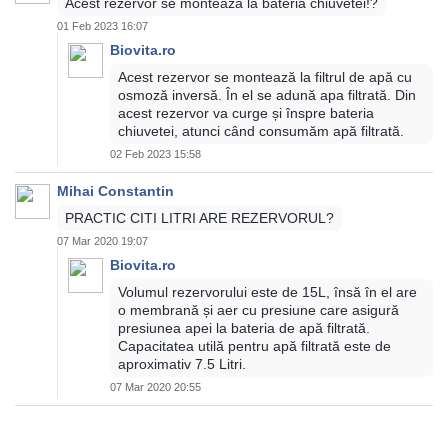
Acest rezervor se montează la bateria chiuvetei!?
01 Feb 2023 16:07
Biovita.ro
Acest rezervor se montează la filtrul de apă cu
osmoză inversă. În el se adună apa filtrată. Din
acest rezervor va curge și înspre bateria
chiuvetei, atunci când consumăm apă filtrată.
02 Feb 2023 15:58
Mihai Constantin
PRACTIC CITI LITRI ARE REZERVORUL?
07 Mar 2020 19:07
Biovita.ro
Volumul rezervorului este de 15L, însă în el are
o membrană și aer cu presiune care asigură
presiunea apei la bateria de apă filtrată.
Capacitatea utilă pentru apă filtrată este de
aproximativ 7.5 Litri.
07 Mar 2020 20:55