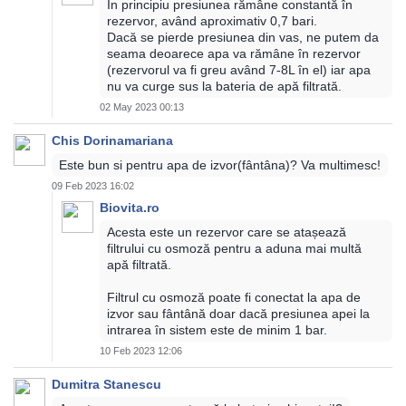
În principiu presiunea rămâne constantă în
rezervor, având aproximativ 0,7 bari.
Dacă se pierde presiunea din vas, ne putem da
seama deoarece apa va rămâne în rezervor
(rezervorul va fi greu având 7-8L în el) iar apa
nu va curge sus la bateria de apă filtrată.
02 May 2023 00:13
Chis Dorinamariana
Este bun si pentru apa de izvor(fântâna)? Va multimesc!
09 Feb 2023 16:02
Biovita.ro
Acesta este un rezervor care se atașează
filtrului cu osmoză pentru a aduna mai multă
apă filtrată.
Filtrul cu osmoză poate fi conectat la apa de
izvor sau fântână doar dacă presiunea apei la
intrarea în sistem este de minim 1 bar.
10 Feb 2023 12:06
Dumitra Stanescu