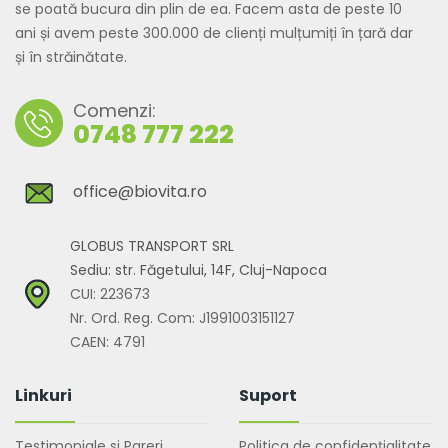
se poată bucura din plin de ea. Facem asta de peste 10
ani și avem peste 300.000 de clienți mulțumiți în țară dar
și în străinătate.
Comenzi:
0748 777 222
office@biovita.ro
GLOBUS TRANSPORT SRL
Sediu: str. Făgetului, 14F, Cluj-Napoca
CUI: 223673
Nr. Ord. Reg. Com: J1991003151127
CAEN: 4791
Linkuri
Suport
Testimoniale si Pareri
Politica de confidențialitate