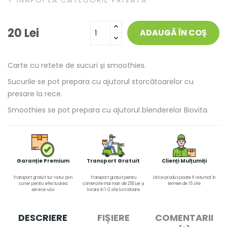
ÎNAPOI LA CATEGORIE PRIVATA
20 Lei
ADAUGĂ ÎN COȘ
Carte cu retete de sucuri și smoothies.
Sucurile se pot prepara cu ajutorul storcătoarelor cu
presare la rece.
Smoothies se pot prepara cu ajutorul blenderelor Biovita.
Garanție Premium
Transport Gratuit
Clienți Mulțumiți
Transport gratuit tur-retur prin
Transport gratuit pentru
Orice produs poate fi returnat în
curier pentru efectuarea
comenzile mai mari de 250 Lei și
termen de 15 zile
service-ului
livrare în 1-2 zile lucrătoare
DESCRIERE
FIȘIERE
COMENTARII