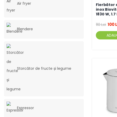
Air fryer
Fierbător 
inox Biovit
1830 W, 1.7
100 
110 Lei
Blendere
ADAU
Storcător de fructe și legume
Espressor