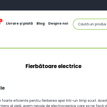
e
Livrare și plată
Blog
Despre noi
Fierbătoare electrice
tle
foarte eficiente pentru fierberea apei într-un timp scurt. Acest
 intens al vieții, avem nevoie de electrocasnice care sa ne facă 