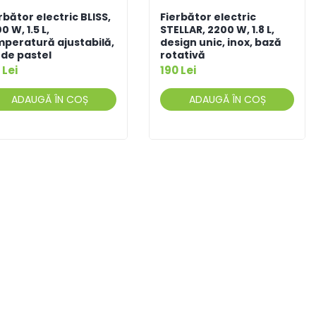
rbător electric BLISS,
Fierbător electric
0 W, 1.5 L,
STELLAR, 2200 W, 1.8 L,
peratură ajustabilă,
design unic, inox, bază
de pastel
rotativă
 Lei
190 Lei
ADAUGĂ ÎN COȘ
ADAUGĂ ÎN COȘ