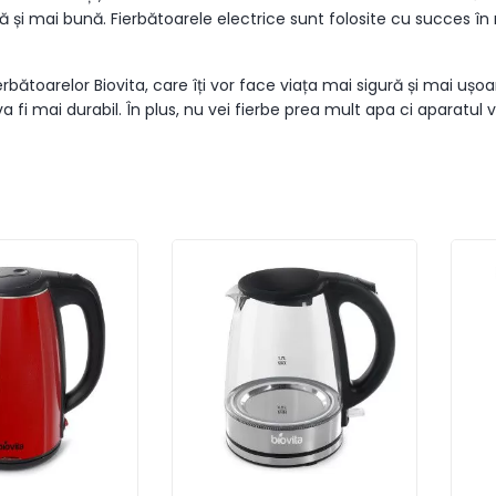
că și mai bună. Fierbătoarele electrice sunt folosite cu succes în
ierbătoarelor Biovita, care îți vor face viața mai sigură și mai 
l va fi mai durabil. În plus, nu vei fierbe prea mult apa ci aparat