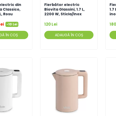
electric din
Fierbător electric
Fie
a Classico,
Biovita Glassini, 1.7 L,
1.7
 L, Rosu
2200 W, Sticla/Inox
ino
Lei
120 Lei
180
-10 Lei
GĂ ÎN COȘ
ADAUGĂ ÎN COȘ