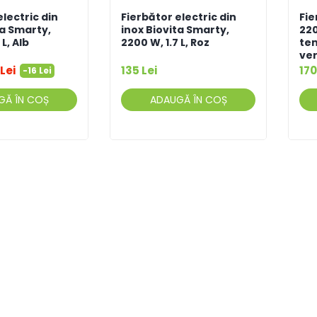
electric din
Fierbător electric din
Fie
ta Smarty,
inox Biovita Smarty,
220
 L, Alb
2200 W, 1.7 L, Roz
tem
ver
Lei
135 Lei
170
-16 Lei
GĂ ÎN COȘ
ADAUGĂ ÎN COȘ