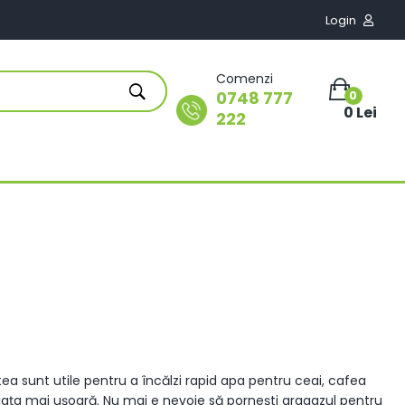
Login

Comenzi
0748 777
0
0 Lei
222
ea sunt utile pentru a încălzi rapid apa pentru ceai, cafea
viața mai ușoară. Nu mai e nevoie să pornești aragazul pentru