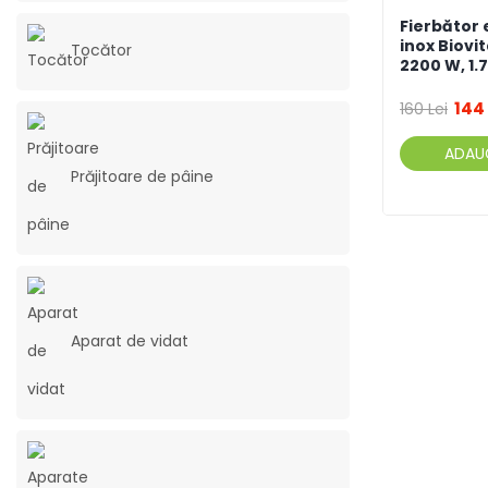
Fierbător 
inox Biovi
Tocător
2200 W, 1.7
144 
160 Lei
ADAU
Prăjitoare de pâine
Aparat de vidat