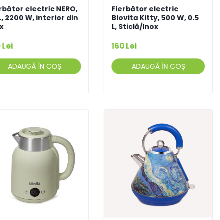
rbător electric NERO,
Fierbător electric
 L, 2200 W, interior din
Biovita Kitty, 500 W, 0.5
x
L, Sticlă/Inox
 Lei
160 Lei
ADAUGĂ ÎN COȘ
ADAUGĂ ÎN COȘ