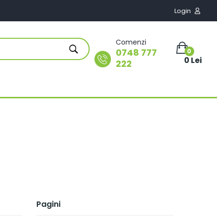
Login

Comenzi
0748 777
0
0 Lei
222
Pagini