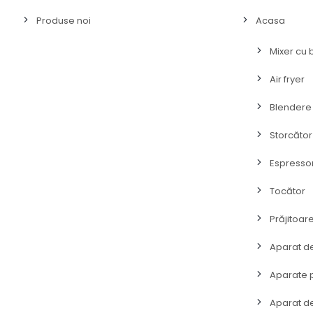
Produse noi
Acasa
Mixer cu 
Air fryer
Blendere
Storcător
Espresso
Tocător
Prăjitoar
Aparat de
Aparate p
Aparat de