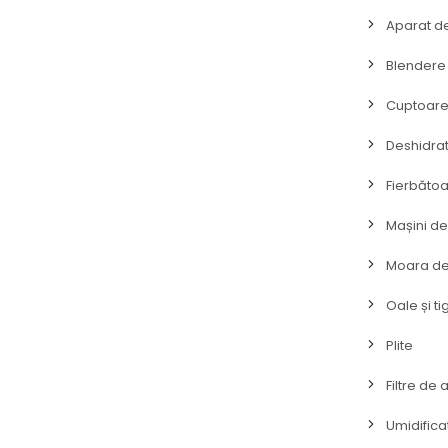
Aparat d
Blendere 
Cuptoare 
Deshidrat
Fierbătoa
Mașini de
Moara de
Oale și ti
Plite
Filtre de 
Umidifica