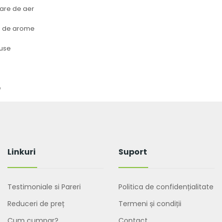
oare de aer
e de arome
duse
e
Linkuri
Suport
Testimoniale si Pareri
Politica de confidențialitate
Reduceri de preț
Termeni și condiții
Cum cumpar?
Contact