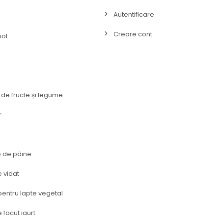
Autentificare
Creare cont
bol
 de fructe și legume
r
e de pâine
 vidat
entru lapte vegetal
 facut iaurt