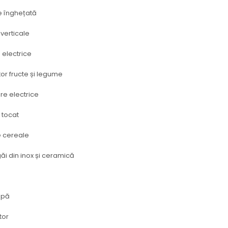
e înghețată
verticale
electrice
or fructe și legume
re electrice
 tocat
 cereale
găi din inox și ceramică
apă
tor