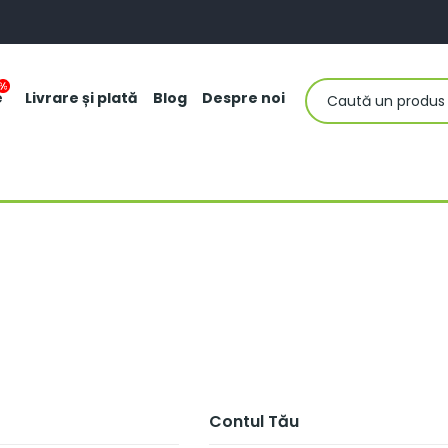
e
Livrare și plată
Blog
Despre noi
Contul Tău