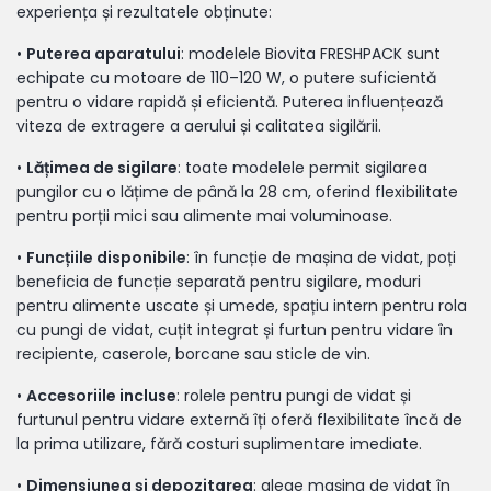
experiența și rezultatele obținute:
•
Puterea aparatului
: modelele Biovita FRESHPACK sunt
echipate cu motoare de 110–120 W, o putere suficientă
pentru o vidare rapidă și eficientă. Puterea influențează
viteza de extragere a aerului și calitatea sigilării.
•
Lățimea de sigilare
: toate modelele permit sigilarea
pungilor cu o lățime de până la 28 cm, oferind flexibilitate
pentru porții mici sau alimente mai voluminoase.
•
Funcțiile disponibile
: în funcție de mașina de vidat, poți
beneficia de funcție separată pentru sigilare, moduri
pentru alimente uscate și umede, spațiu intern pentru rola
cu pungi de vidat, cuțit integrat și furtun pentru vidare în
recipiente, caserole, borcane sau sticle de vin.
•
Accesoriile incluse
: rolele pentru pungi de vidat și
furtunul pentru vidare externă îți oferă flexibilitate încă de
la prima utilizare, fără costuri suplimentare imediate.
•
Dimensiunea și depozitarea
: alege mașina de vidat în