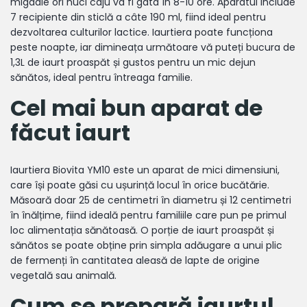
migdale ori nuci caju va fi gata în 8-10 ore. Aparatul include
7 recipiente din sticlă a câte 190 ml, fiind ideal pentru
dezvoltarea culturilor lactice. Iaurtiera poate funcționa
peste noapte, iar dimineața următoare vă puteți bucura de
1,3L de iaurt proaspăt și gustos pentru un mic dejun
sănătos, ideal pentru întreaga familie.
Cel mai bun aparat de
făcut iaurt
Iaurtiera Biovita YM10 este un aparat de mici dimensiuni,
care își poate găsi cu ușurință locul în orice bucătărie.
Măsoară doar 25 de centimetri în diametru și 12 centimetri
în înălțime, fiind ideală pentru familiile care pun pe primul
loc alimentația sănătoasă. O porție de iaurt proaspăt și
sănătos se poate obține prin simpla adăugare a unui plic
de fermenți în cantitatea aleasă de lapte de origine
vegetală sau animală.
Cum se prepară iaurtul