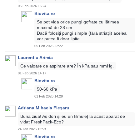
05 Feb 2026 16:24
Biovita.ro
Se pot vida orice pungi gofrate cu lățimea
maximă de 28 cm.
Dacă folosiți pungi simple (fără striații) acelea
vor putea fi doar lipite.
05 Feb 2026 22:22
Laurentiu Arimia
Ce valoare de aspirare are? În kPa sau mmHg.
01 Feb 2026 14:17
Biovita.ro
50-60 kPa
01 Feb 2026 14:29
Adriana Mihaela Fleşaru
Bună ziua! Aș dori și eu un filmuleț la acest aparat de
vidat FreshPack-Eco?
24 Jan 2026 13:53
Biovita.ro