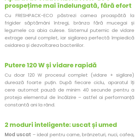
prospețime mai îndelungată, fără efort
Cu FRESHPACK-ECO păstrezi carnea proaspătă la
frigider săptămâni întregi, brânza fără mucegai și
legumele ca abia culese. Sistemul puternic de vidare
extrage aerul complet, iar sigilarea perfectă împiedică
oxidarea și dezvoltarea bacteriilor.
Putere 120 W și vidare rapidă
Cu doar 120 W procesul complet (vidare + sigilare)
durează foarte puțin. După fiecare ciclu, aparatul îți
cere automat pauză de minim 40 secunde pentru a
proteja elementul de încălzire – astfel ai performanță
constantă ani la rând.
2 moduri inteligente: uscat și umed
Mod uscat
– ideal pentru carne, brânzeturi, nuci, cafea,