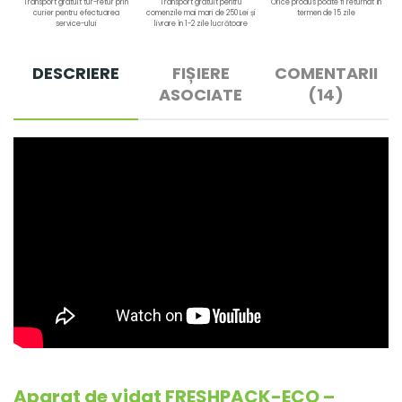
Transport gratuit tur-retur prin
Transport gratuit pentru
Orice produs poate fi returnat în
curier pentru efectuarea
comenzile mai mari de 250 Lei și
termen de 15 zile
service-ului
livrare în 1-2 zile lucrătoare
DESCRIERE
FIȘIERE
COMENTARII
ASOCIATE
(14)
Aparat de vidat FRESHPACK-ECO –