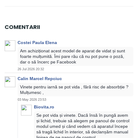
COMENTARII
Costei Paula Elena
Am achiziționat acest model de aparat de vidat și sunt
foarte mulțumită. Îmi pare rău că nu pot pune o poză,
dar o să încerc pe Facebook
26 Jul 2026 20:32
Calin Marcel Repciuc
Vinete pentru iarnă se pot vida , fără risc de absorbție ?
Mulțumesc ,
03 May 2026 23:53
Biovita.ro
Se pot vida și vinete. Dacă însă în pungă avem
și lichid, trebuie să alegem pe panoul de control
modul umed și când vedem că aparatul începe
să tragă lichid în interior, să declanșăm manual
lipirea de pe panoul de control.