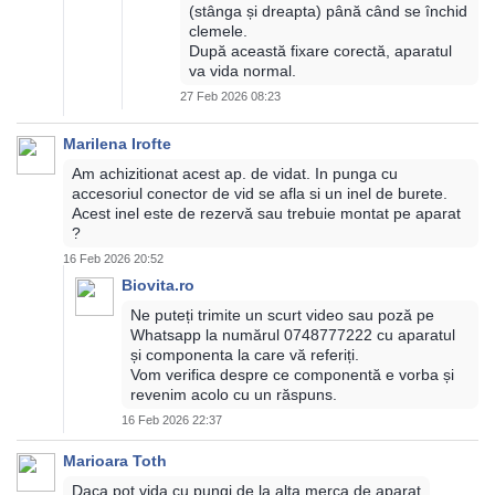
(stânga și dreapta) până când se închid
clemele.
După această fixare corectă, aparatul
va vida normal.
27 Feb 2026 08:23
Marilena Irofte
Am achizitionat acest ap. de vidat. In punga cu
accesoriul conector de vid se afla si un inel de burete.
Acest inel este de rezervă sau trebuie montat pe aparat
?
16 Feb 2026 20:52
Biovita.ro
Ne puteți trimite un scurt video sau poză pe
Whatsapp la numărul 0748777222 cu aparatul
și componenta la care vă referiți.
Vom verifica despre ce componentă e vorba și
revenim acolo cu un răspuns.
16 Feb 2026 22:37
Marioara Toth
Daca pot vida cu pungi de la alta merca de aparat