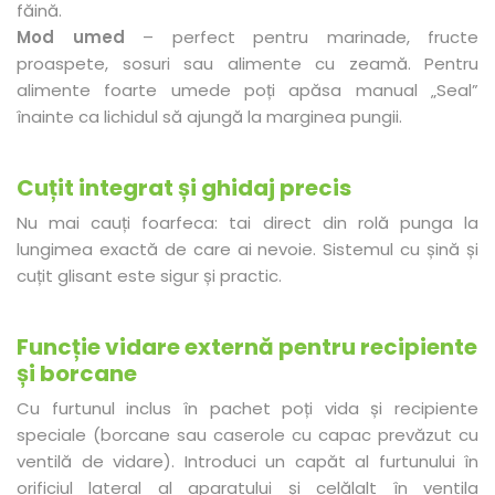
făină.
Mod umed
– perfect pentru marinade, fructe
proaspete, sosuri sau alimente cu zeamă. Pentru
alimente foarte umede poți apăsa manual „Seal”
înainte ca lichidul să ajungă la marginea pungii.
Cuțit integrat și ghidaj precis
Nu mai cauți foarfeca: tai direct din rolă punga la
lungimea exactă de care ai nevoie. Sistemul cu șină și
cuțit glisant este sigur și practic.
Funcție vidare externă pentru recipiente
și borcane
Cu furtunul inclus în pachet poți vida și recipiente
speciale (borcane sau caserole cu capac prevăzut cu
ventilă de vidare). Introduci un capăt al furtunului în
orificiul lateral al aparatului și celălalt în ventila