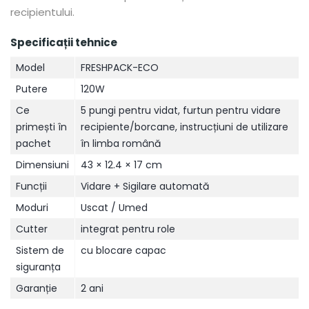
recipientului.
Specificații tehnice
Model
FRESHPACK-ECO
Putere
120W
Ce
5 pungi pentru vidat, furtun pentru vidare
primești în
recipiente/borcane, instrucțiuni de utilizare
pachet
în limba română
Dimensiuni
43 × 12.4 × 17 cm
Funcții
Vidare + Sigilare automată
Moduri
Uscat / Umed
Cutter
integrat pentru role
Sistem de
cu blocare capac
siguranța
Garanție
2 ani