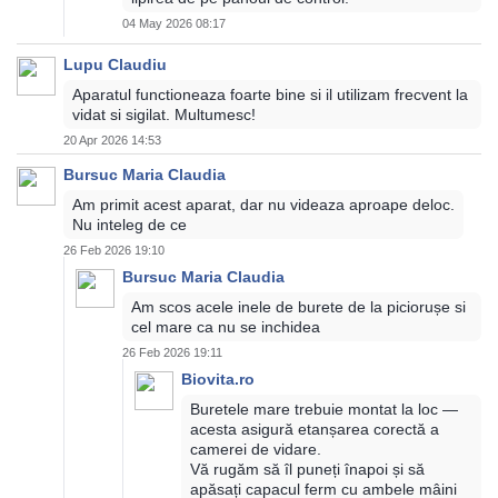
04 May 2026 08:17
Lupu Claudiu
Aparatul functioneaza foarte bine si il utilizam frecvent la
vidat si sigilat. Multumesc!
20 Apr 2026 14:53
Bursuc Maria Claudia
Am primit acest aparat, dar nu videaza aproape deloc.
Nu inteleg de ce
26 Feb 2026 19:10
Bursuc Maria Claudia
Am scos acele inele de burete de la piciorușe si
cel mare ca nu se inchidea
26 Feb 2026 19:11
Biovita.ro
Buretele mare trebuie montat la loc —
acesta asigură etanșarea corectă a
camerei de vidare.
Vă rugăm să îl puneți înapoi și să
apăsați capacul ferm cu ambele mâini