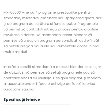
MX-6000D vine cu 4 programe prestabilite pentru
smoothie, milkshake, măcinare sau spargerea gheții, dar
și de program de curățare și funcție pulse. Programele
vă permit să controlați întregul proces pentru a obține
rezultatele dorite. De asemenea, acest blender vă
permite să creați un program personalizat, astfel încât
să puteți pregăti băuturile sau alimentele dorite în mai
multe moduri.
Interfața tactilă și modernă a acestui blender este ușor
de utilizat și vă permite să setați programele sau să
controlați viteza cu ușurință. Designul elegant și modern
al acestui blender îl face o achiziție perfectă la orice
bucătărie sau bar.
Specificații tehnice