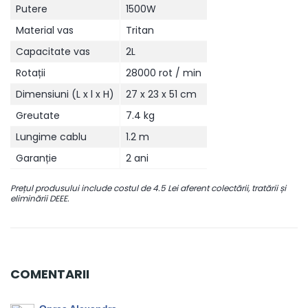
Putere
1500W
Material vas
Tritan
Capacitate vas
2L
Rotații
28000 rot / min
Dimensiuni (L x l x H)
27 x 23 x 51 cm
Greutate
7.4 kg
Lungime cablu
1.2 m
Garanție
2 ani
Prețul produsului include costul de 4.5 Lei aferent colectării, tratării și
eliminării DEEE.
COMENTARII