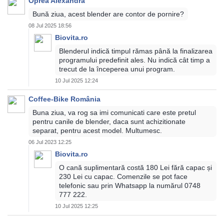
Oprea Alexandra
Bună ziua, acest blender are contor de pornire?
08 Jul 2025 18:56
Biovita.ro
Blenderul indică timpul rămas până la finalizarea
programului predefinit ales. Nu indică cât timp a
trecut de la începerea unui program.
10 Jul 2025 12:24
Coffee-Bike România
Buna ziua, va rog sa imi comunicati care este pretul
pentru canile de blender, daca sunt achizitionate
separat, pentru acest model. Multumesc.
06 Jul 2023 12:25
Biovita.ro
O cană suplimentară costă 180 Lei fără capac și
230 Lei cu capac. Comenzile se pot face
telefonic sau prin Whatsapp la numărul 0748
777 222.
10 Jul 2025 12:25