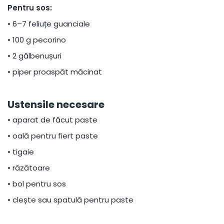
Pentru sos:
•
6–7 feliuțe guanciale
•
100 g pecorino
•
2 gălbenușuri
•
piper proaspăt măcinat
Ustensile necesare
•
aparat de făcut paste
•
oală pentru fiert paste
•
tigaie
•
răzătoare
•
bol pentru sos
•
clește sau spatulă pentru paste