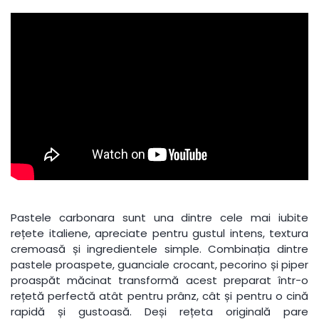
Pastele carbonara sunt una dintre cele mai iubite
rețete italiene, apreciate pentru gustul intens, textura
cremoasă și ingredientele simple. Combinația dintre
pastele proaspete, guanciale crocant, pecorino și piper
proaspăt măcinat transformă acest preparat într-o
rețetă perfectă atât pentru prânz, cât și pentru o cină
rapidă și gustoasă. Deși rețeta originală pare