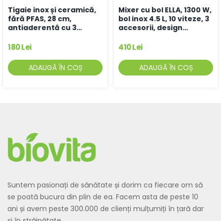
Tigaie inox și ceramică,
Mixer cu bol ELLA, 1300 W,
fără PFAS, 28 cm,
bol inox 4.5 L, 10 viteze, 3
antiaderentă cu 3
accesorii, design
straturi, compatibilă cu
compact, crem
orice plită sau aragaz
180 Lei
410 Lei
ADAUGĂ ÎN COȘ
ADAUGĂ ÎN COȘ
Suntem pasionați de sănătate și dorim ca fiecare om să
se poată bucura din plin de ea. Facem asta de peste 10
ani și avem peste 300.000 de clienți mulțumiți în țară dar
și în străinătate.