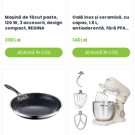
Mașină de făcut paste,
Oală inox și ceramică, cu
120 W, 3 accesorii, design
capac, 1.6 L,
compact, REGINA
antiaderentă, fără PFAS,
16 cm, cu 3 straturi,
compatibilă cu orice
300 Lei
140 Lei
plită sau aragaz
ADAUGĂ ÎN COȘ
ADAUGĂ ÎN COȘ