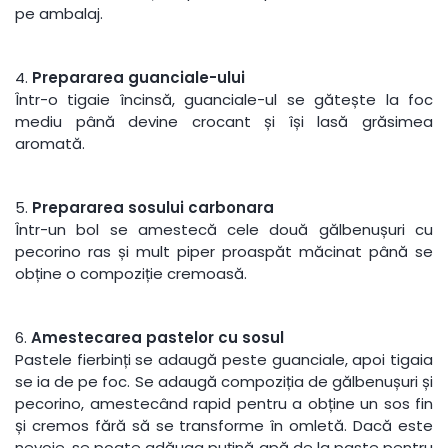
pe ambalaj.
4.
Prepararea guanciale-ului
Într-o tigaie încinsă, guanciale-ul se gătește la foc
mediu până devine crocant și își lasă grăsimea
aromată.
5.
Prepararea sosului carbonara
Într-un bol se amestecă cele două gălbenușuri cu
pecorino ras și mult piper proaspăt măcinat până se
obține o compoziție cremoasă.
6.
Amestecarea pastelor cu sosul
Pastele fierbinți se adaugă peste guanciale, apoi tigaia
se ia de pe foc. Se adaugă compoziția de gălbenușuri și
pecorino, amestecând rapid pentru a obține un sos fin
și cremos fără să se transforme în omletă. Dacă este
nevoie, se poate adăuga puțină apă de la paste pentru