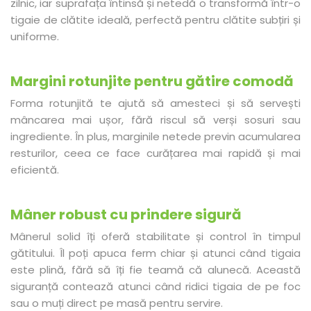
zilnic, iar suprafața întinsă și netedă o transformă într-o
tigaie de clătite ideală, perfectă pentru clătite subțiri și
uniforme.
Margini rotunjite pentru gătire comodă
Forma rotunjită te ajută să amesteci și să servești
mâncarea mai ușor, fără riscul să verși sosuri sau
ingrediente. În plus, marginile netede previn acumularea
resturilor, ceea ce face curățarea mai rapidă și mai
eficientă.
Mâner robust cu prindere sigură
Mânerul solid îți oferă stabilitate și control în timpul
gătitului. Îl poți apuca ferm chiar și atunci când tigaia
este plină, fără să îți fie teamă că alunecă. Această
siguranță contează atunci când ridici tigaia de pe foc
sau o muți direct pe masă pentru servire.