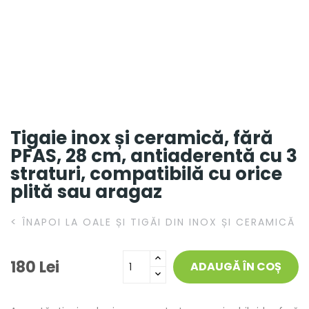
Tigaie inox și ceramică, fără
PFAS, 28 cm, antiaderentă cu 3
straturi, compatibilă cu orice
plită sau aragaz
<
ÎNAPOI LA OALE ȘI TIGĂI DIN INOX ȘI CERAMICĂ
180 Lei
ADAUGĂ ÎN COȘ