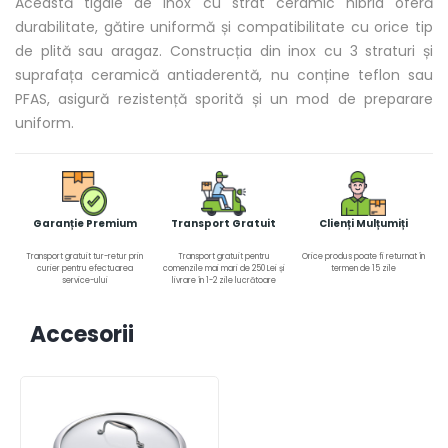
Această tigaie de inox cu strat ceramic hibrid oferă
durabilitate, gătire uniformă și compatibilitate cu orice tip
de plită sau aragaz. Construcția din inox cu 3 straturi și
suprafața ceramică antiaderentă, nu conține teflon sau
PFAS, asigură rezistență sporită și un mod de preparare
uniform.
Garanție Premium
Transport Gratuit
Clienți Mulțumiți
Transport gratuit tur-retur prin
Transport gratuit pentru
Orice produs poate fi returnat în
curier pentru efectuarea
comenzile mai mari de 250 Lei și
termen de 15 zile
service-ului
livrare în 1-2 zile lucrătoare
Accesorii