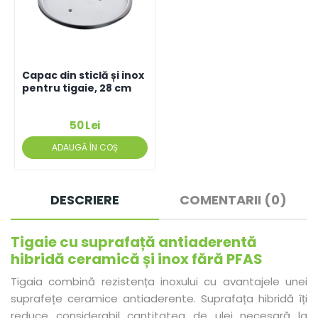
Capac din sticlă și inox
pentru tigaie, 28 cm
50 Lei
ADAUGĂ ÎN COȘ
DESCRIERE
COMENTARII (0)
Tigaie cu suprafață antiaderentă
hibridă ceramică și inox fără PFAS
Tigaia combină rezistența inoxului cu avantajele unei
suprafețe ceramice antiaderente. Suprafața hibridă îți
reduce considerabil cantitatea de ulei necesară la