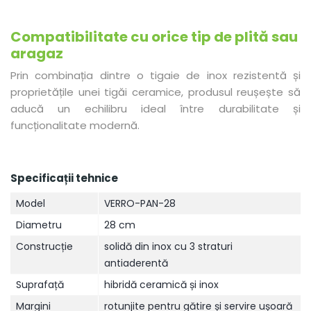
Compatibilitate cu orice tip de plită sau
aragaz
Prin combinația dintre o tigaie de inox rezistentă și
proprietățile unei tigăi ceramice, produsul reușește să
aducă un echilibru ideal între durabilitate și
funcționalitate modernă.
Specificații tehnice
Model
VERRO-PAN-28
Diametru
28 cm
Construcție
solidă din inox cu 3 straturi
antiaderentă
Suprafață
hibridă ceramică și inox
Margini
rotunjite pentru gătire și servire ușoară