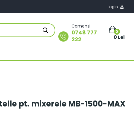
Login

Comenzi
0748 777
0
0 Lei
222
atelle pt. mixerele MB-1500-MAX