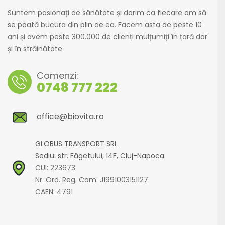
Suntem pasionați de sănătate și dorim ca fiecare om să
se poată bucura din plin de ea. Facem asta de peste 10
ani și avem peste 300.000 de clienți mulțumiți în țară dar
și în străinătate.
Comenzi:
0748 777 222
office@biovita.ro
GLOBUS TRANSPORT SRL
Sediu: str. Făgetului, 14F, Cluj-Napoca
CUI: 223673
Nr. Ord. Reg. Com: J1991003151127
CAEN: 4791
© 2026
Biovita.ro