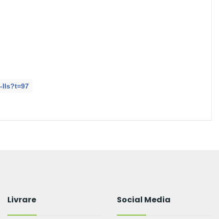
-Ils?t=97
Livrare
Social Media