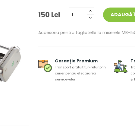
150 Lei
ADAUGĂ 
Accesoriu pentru tagliatelle la mixerele MB
Garanție Premium
T
Transport gratuit tur-retur prin
Tr
curier pentru efectuarea
co
service-ului
și