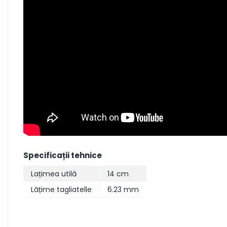
Specificații tehnice
Lațimea utilă
14 cm
Lățime tagliatelle
6.23 mm