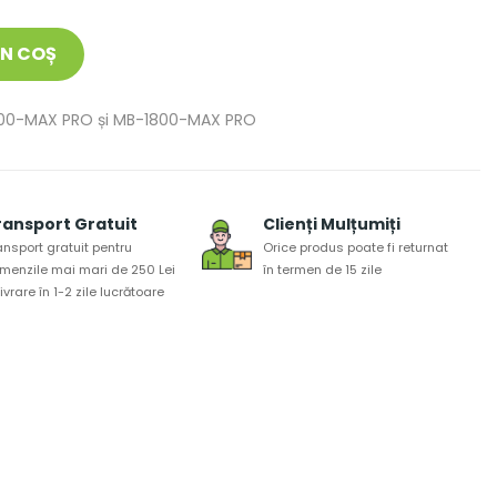
ÎN COȘ
-1500-MAX PRO și MB-1800-MAX PRO
ransport Gratuit
Clienți Mulțumiți
ansport gratuit pentru
Orice produs poate fi returnat
menzile mai mari de 250 Lei
în termen de 15 zile
 livrare în 1-2 zile lucrătoare