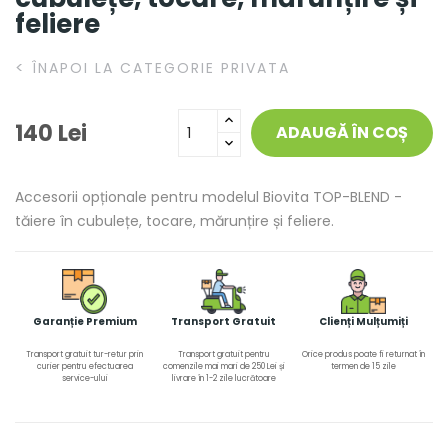
feliere
<
ÎNAPOI LA CATEGORIE PRIVATA
140 Lei
ADAUGĂ ÎN COȘ
Accesorii opționale pentru modelul Biovita TOP-BLEND -
tăiere în cubulețe, tocare, mărunțire și feliere.
Garanție Premium
Transport Gratuit
Clienți Mulțumiți
Transport gratuit tur-retur prin
Transport gratuit pentru
Orice produs poate fi returnat în
curier pentru efectuarea
comenzile mai mari de 250 Lei și
termen de 15 zile
service-ului
livrare în 1-2 zile lucrătoare