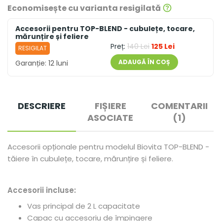
Economisește cu varianta resigilată
Accesorii pentru TOP-BLEND - cubulețe, tocare,
mărunțire și feliere
Preț:
140 Lei
125 Lei
RESIGILAT
ADAUGĂ ÎN COȘ
Garanție:
12 luni
DESCRIERE
FIȘIERE
COMENTARII
ASOCIATE
(1)
Accesorii opționale pentru modelul Biovita TOP-BLEND -
tăiere în cubulețe, tocare, mărunțire și feliere.
Accesorii incluse:
Vas principal de 2 L capacitate
Capac cu accesoriu de împingere