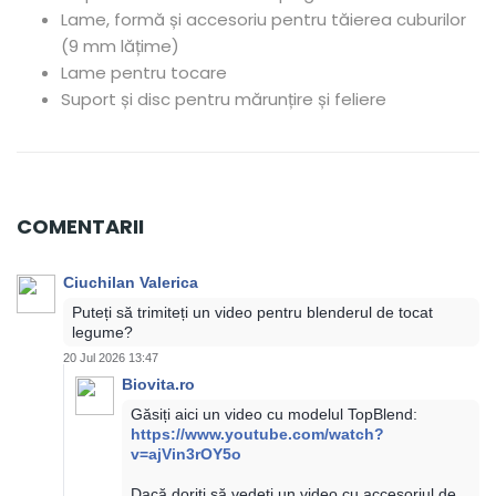
Lame, formă și accesoriu pentru tăierea cuburilor
(9 mm lățime)
Lame pentru tocare
Suport și disc pentru mărunțire și feliere
COMENTARII
Ciuchilan Valerica
Puteți să trimiteți un video pentru blenderul de tocat
legume?
20 Jul 2026 13:47
Biovita.ro
Găsiți aici un video cu modelul TopBlend:
https://www.youtube.com/watch?
v=ajVin3rOY5o
Dacă doriți să vedeți un video cu accesoriul de