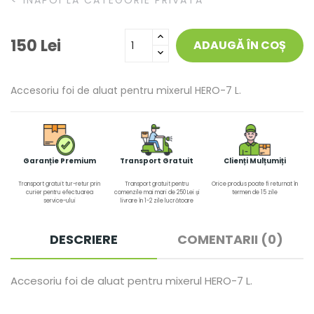
ÎNAPOI LA CATEGORIE PRIVATA
150 Lei
ADAUGĂ ÎN COȘ
Accesoriu foi de aluat pentru mixerul HERO-7 L.
Garanție Premium
Transport Gratuit
Clienți Mulțumiți
Transport gratuit tur-retur prin
Transport gratuit pentru
Orice produs poate fi returnat în
curier pentru efectuarea
comenzile mai mari de 250 Lei și
termen de 15 zile
service-ului
livrare în 1-2 zile lucrătoare
DESCRIERE
COMENTARII (0)
Accesoriu foi de aluat pentru mixerul HERO-7 L.