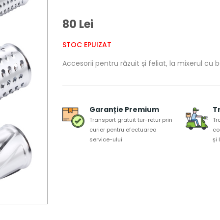
80 Lei
STOC EPUIZAT
Accesorii pentru răzuit și feliat, la mixerul cu
Garanție Premium
T
Transport gratuit tur-retur prin
Tr
curier pentru efectuarea
co
service-ului
și