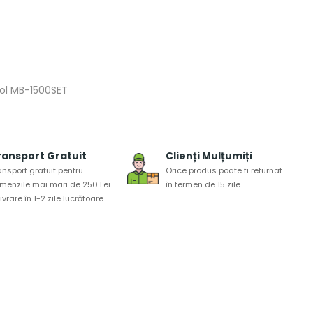
 bol MB-1500SET
ransport Gratuit
Clienți Mulțumiți
ansport gratuit pentru
Orice produs poate fi returnat
menzile mai mari de 250 Lei
în termen de 15 zile
 livrare în 1-2 zile lucrătoare