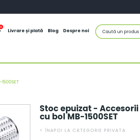
e
Livrare și plată
Blog
Despre noi
MB-1500SET
Stoc epuizat - Accesorii 
cu bol MB-1500SET
<
ÎNAPOI LA CATEGORIE PRIVATA