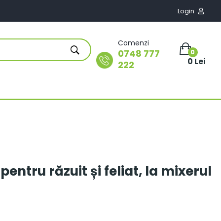
Login

Comenzi
0748 777
0
0 Lei
222
pentru răzuit și feliat, la mixerul