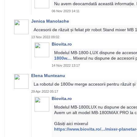
Nu avem deocamdată această informație. De
06 Nov 2023 14:11
Jenica Manolache
Accesorii de răzuit și feliat ptr robot Stand mixer MB 
13 Nov 2022 09:02
Biovita.ro
Modelul MB-1800-LUX dispune de accesorii o
1800w...
. Mixerul nu dispune de accesorii pe
14 Nov 2022 13:17
Elena Munteanu
La robotul de 1800w merge accesorii pentru răzuit și f
29 Apr 2022 05:17
Biovita.ro
Modelul MB-1800LUX nu dispune de accesori
Avem un alt model MB-1800MAX PRO la car
Găsiți aici mixerul
https://www.biovita.ro/.../mixer-planetar