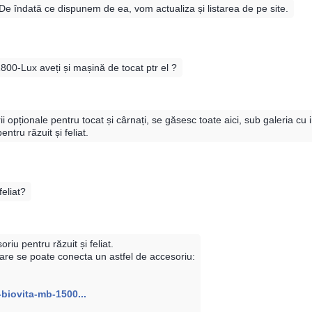
 îndată ce dispunem de ea, vom actualiza și listarea de pe site.
1800-Lux aveți și mașină de tocat ptr el ?
pționale pentru tocat și cârnați, se găsesc toate aici, sub galeria cu 
ntru răzuit și feliat.
eliat?
u pentru răzuit și feliat.
e se poate conecta un astfel de accesoriu:
-biovita-mb-1500...