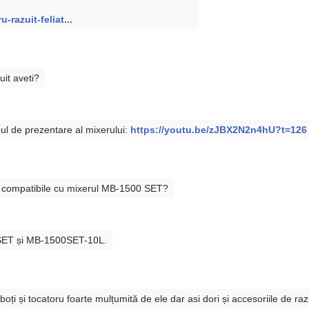
-razuit-feliat...
uit aveti?
ul de prezentare al mixerului:
https://youtu.be/zJBX2N2n4hU?t=126
unt compatibile cu mixerul MB-1500 SET?
0SET și MB-1500SET-10L.
oboți și tocatoru foarte mulțumită de ele dar asi dori și accesoriile de 