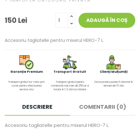
ÎNAPOI LA CATEGORIE PRIVATA
150 Lei
ADAUGĂ ÎN COȘ
Accesoriu tagliatelle pentru mixerul HERO-7 L.
Garanție Premium
Transport Gratuit
Clienți Mulțumiți
Transport gratuit tur-retur prin
Transport gratuit pentru
Orice produs poate fi returnat în
curier pentru efectuarea
comenzile mai mari de 250 Lei și
termen de 15 zile
service-ului
livrare în 1-2 zile lucrătoare
DESCRIERE
COMENTARII (0)
Accesoriu tagliatelle pentru mixerul HERO-7 L.