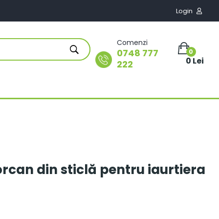
Login

Comenzi
0748 777
0
0 Lei
222
rcan din sticlă pentru iaurtiera