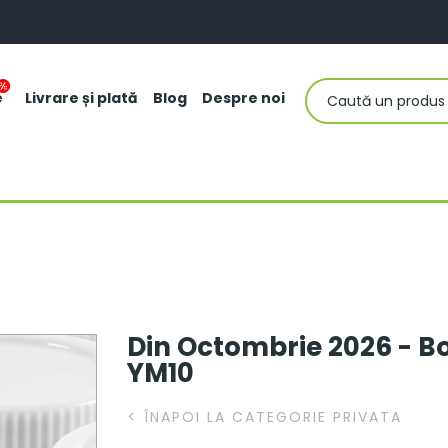
e
Livrare și plată
Blog
Despre noi
Din Octombrie 2026 - Bo
YM10
<
ÎNAPOI LA CATEGORIE PRIVATA