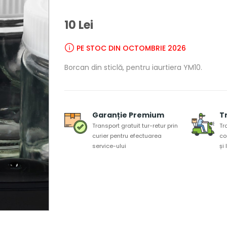
10 Lei
PE STOC DIN OCTOMBRIE 2026
Borcan din sticlă, pentru iaurtiera YM10.
Garanție Premium
T
Transport gratuit tur-retur prin
Tr
curier pentru efectuarea
co
service-ului
și