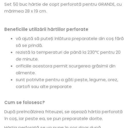
Set 50 buc hârtie de copt perforată pentru GRANDE, cu
mărimea 28 x 19 cm.
Beneficiile utilizării hârtiilor perforate
vă ajută să puteți înlătura preparatele din coș fără
să se prindă.
rezistă la temperaturi de până la 230℃ pentru 20
de minute.
orificiile acestora permit scurgerea grăsimii din
alimente.
sunt potrivite pentru a găti pește, legume, orez,
cartofi sau alte preparate
Cum se folosesc?
După preîncălzirea friteuzei, se așează hârtia perforată
în coș, iar peste ea, se pun preparatele dorite.
Hârtia perforată se va pune în coș doar după