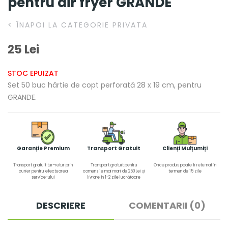
pentru air fryer GRANDE
<
ÎNAPOI LA CATEGORIE PRIVATA
25 Lei
STOC EPUIZAT
Set 50 buc hârtie de copt perforată 28 x 19 cm, pentru
GRANDE.
Garanție Premium
Transport Gratuit
Clienți Mulțumiți
Transport gratuit tur-retur prin
Transport gratuit pentru
Orice produs poate fi returnat în
curier pentru efectuarea
comenzile mai mari de 250 Lei și
termen de 15 zile
service-ului
livrare în 1-2 zile lucrătoare
DESCRIERE
COMENTARII (0)