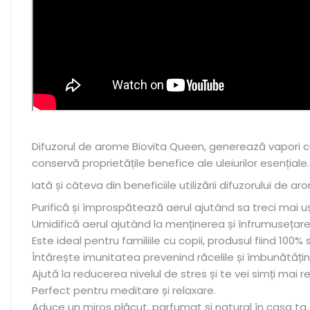
Difuzorul de arome Biovita Queen, generează vapori cu 
conservă proprietățile benefice ale uleiurilor esențiale.
Iată și câteva din beneficiile utilizării difuzorului de ar
Purifică și împrospătează aerul ajutând sa treci mai ușo
Umidifică aerul ajutând la menținerea și înfrumusețarea p
Este ideal pentru familiile cu copii, produsul fiind 100% 
Întărește imunitatea prevenind răcelile și îmbunătățind
Ajută la reducerea nivelul de stres și te vei simți mai r
Perfect pentru meditare și relaxare.
Aduce un miros plăcut, parfumat și natural în casa ta.