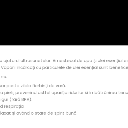
ajutorul ultrasunetelor. Amestecul de apa și ulei esențial est
 Vaporii încărcați cu particulele de ulei esențial sunt benefic
ome:
r peste zilele fierbinți de vară.
ielii, prevenind astfel apariția ridurilor și îmbătrânirea tenul
sigur (fără BPA).
 respirația.
elaxat și având o stare de spirit bună.