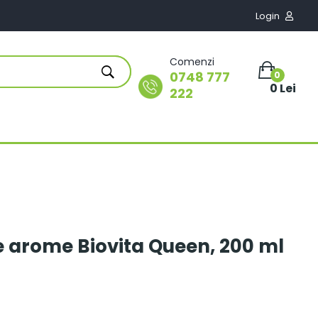
Login

Comenzi
0748 777
0
0 Lei
222
de arome Biovita Queen, 200 ml