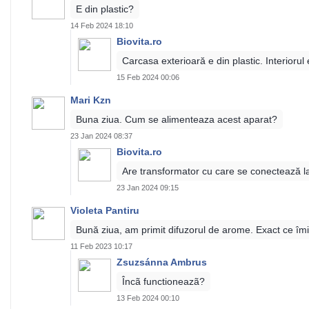
E din plastic?
14 Feb 2024 18:10
Biovita.ro
Carcasa exterioară e din plastic. Interiorul 
15 Feb 2024 00:06
Mari Kzn
Buna ziua. Cum se alimenteaza acest aparat?
23 Jan 2024 08:37
Biovita.ro
Are transformator cu care se conectează l
23 Jan 2024 09:15
Violeta Pantiru
Bună ziua, am primit difuzorul de arome. Exact ce îm
11 Feb 2023 10:17
Zsuzsánna Ambrus
Încã functioneazã?
13 Feb 2024 00:10