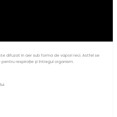
e difuzat in aer sub forma de vapori reci. Astfel se
e pentru respirație și întregul organism.
ui.