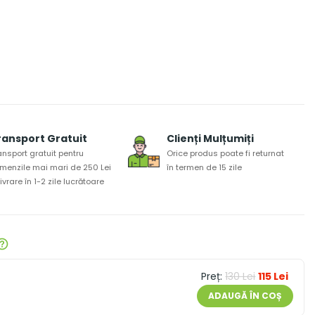
ransport Gratuit
Clienți Mulțumiți
ansport gratuit pentru
Orice produs poate fi returnat
menzile mai mari de 250 Lei
în termen de 15 zile
 livrare în 1-2 zile lucrătoare
Preț:
130 Lei
115 Lei
ADAUGĂ ÎN COȘ