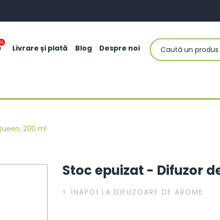
e
Livrare și plată
Blog
Despre noi
Queen, 200 ml
Stoc epuizat - Difuzor 
<
ÎNAPOI LA DIFUZOARE DE AROME