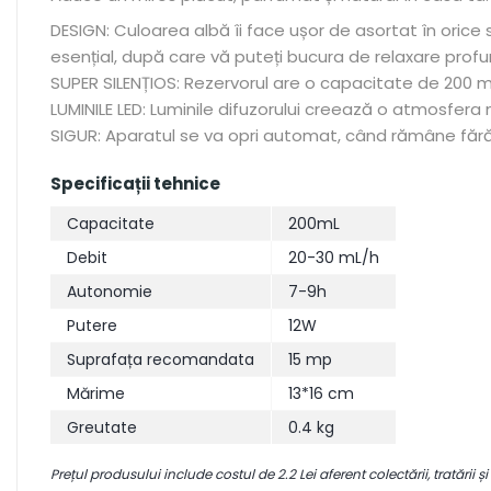
DESIGN: Culoarea albă îi face ușor de asortat în orice
esențial, după care vă puteți bucura de relaxare prof
SUPER SILENȚIOS: Rezervorul are o capacitate de 200 ml și
LUMINILE LED: Luminile difuzorului creează o atmosfera
SIGUR: Aparatul se va opri automat, când rămâne făr
Specificații tehnice
Capacitate
200mL
Debit
20-30 mL/h
Autonomie
7-9h
Putere
12W
Suprafața recomandata
15 mp
Mărime
13*16 cm
Greutate
0.4 kg
Prețul produsului include costul de 2.2 Lei aferent colectării, tratării și