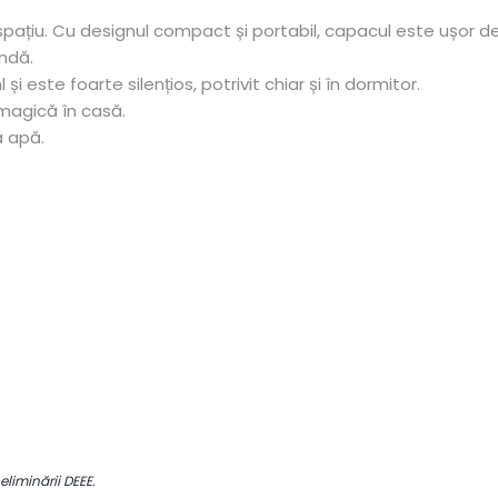
 spațiu. Cu designul compact și portabil, capacul este ușor d
undă.
 este foarte silențios, potrivit chiar și în dormitor.
 magică în casă.
ă apă.
 eliminării DEEE.