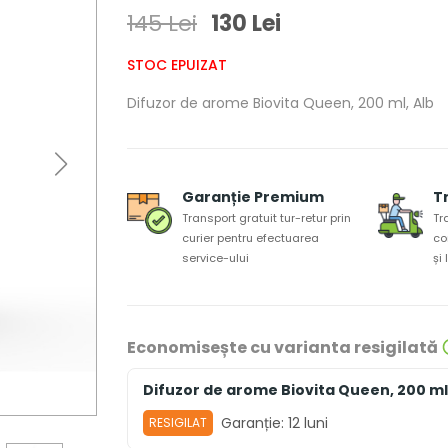
145 Lei
130 Lei
STOC EPUIZAT
Difuzor de arome Biovita Queen, 200 ml, Alb
Garanție Premium
T
Transport gratuit tur-retur prin
Tr
curier pentru efectuarea
co
service-ului
și
Economisește cu varianta resigilată
Difuzor de arome Biovita Queen, 200 ml
Garanție:
12 luni
RESIGILAT