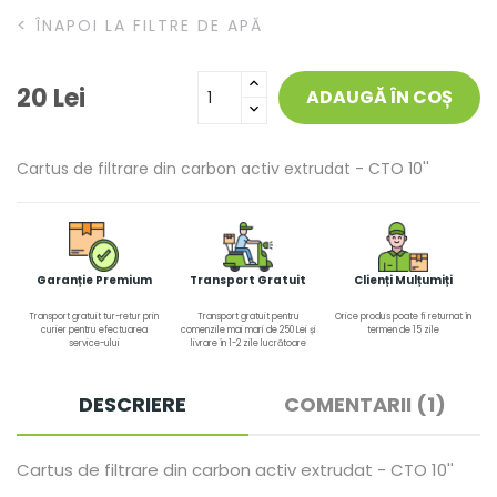
<
ÎNAPOI LA FILTRE DE APĂ
20 Lei
ADAUGĂ ÎN COȘ
Cartus de filtrare din carbon activ extrudat - CTO 10''
Garanție Premium
Transport Gratuit
Clienți Mulțumiți
Transport gratuit tur-retur prin
Transport gratuit pentru
Orice produs poate fi returnat în
curier pentru efectuarea
comenzile mai mari de 250 Lei și
termen de 15 zile
service-ului
livrare în 1-2 zile lucrătoare
DESCRIERE
COMENTARII (1)
Cartus de filtrare din carbon activ extrudat - CTO 10''