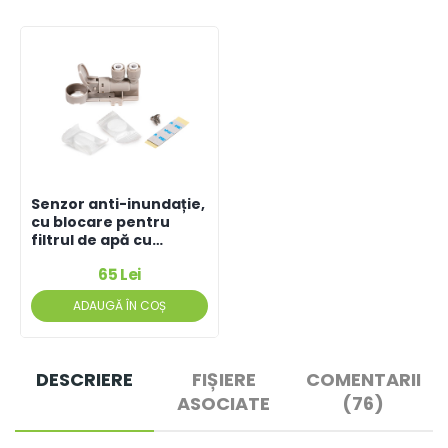
Senzor anti-inundație,
cu blocare pentru
filtrul de apă cu
osmoză inversă
65 Lei
ADAUGĂ ÎN COȘ
DESCRIERE
FIȘIERE
COMENTARII
ASOCIATE
(76)