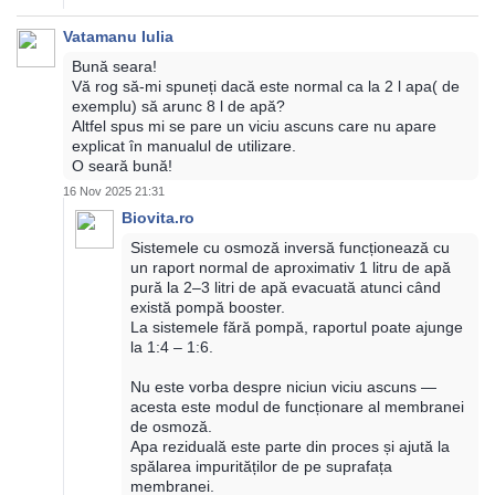
Vatamanu Iulia
Bună seara!
Vă rog să-mi spuneți dacă este normal ca la 2 l apa( de
exemplu) să arunc 8 l de apă?
Altfel spus mi se pare un viciu ascuns care nu apare
explicat în manualul de utilizare.
O seară bună!
16 Nov 2025 21:31
Biovita.ro
Sistemele cu osmoză inversă funcționează cu
un raport normal de aproximativ 1 litru de apă
pură la 2–3 litri de apă evacuată atunci când
există pompă booster.
La sistemele fără pompă, raportul poate ajunge
la 1:4 – 1:6.
Nu este vorba despre niciun viciu ascuns —
acesta este modul de funcționare al membranei
de osmoză.
Apa reziduală este parte din proces și ajută la
spălarea impurităților de pe suprafața
membranei.