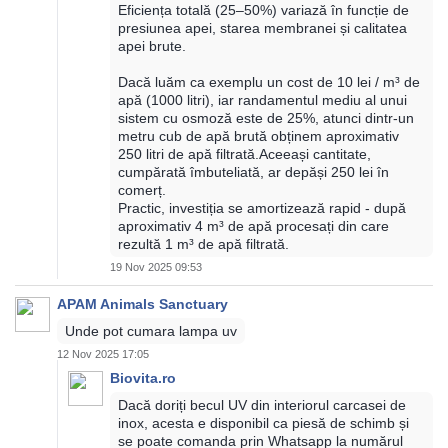
Eficiența totală (25–50%) variază în funcție de
presiunea apei, starea membranei și calitatea
apei brute.
Dacă luăm ca exemplu un cost de 10 lei / m³ de
apă (1000 litri), iar randamentul mediu al unui
sistem cu osmoză este de 25%, atunci dintr-un
metru cub de apă brută obținem aproximativ
250 litri de apă filtrată.Aceeași cantitate,
cumpărată îmbuteliată, ar depăși 250 lei în
comerț.
Practic, investiția se amortizează rapid - după
aproximativ 4 m³ de apă procesați din care
rezultă 1 m³ de apă filtrată.
19 Nov 2025 09:53
APAM Animals Sanctuary
Unde pot cumara lampa uv
12 Nov 2025 17:05
Biovita.ro
Dacă doriți becul UV din interiorul carcasei de
inox, acesta e disponibil ca piesă de schimb și
se poate comanda prin Whatsapp la numărul