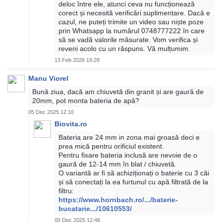
deloc între ele, atunci ceva nu funcționează
corect și necesită verificări suplimentare. Dacă e
cazul, ne puteți trimite un video sau niște poze
prin Whatsapp la numărul 0748777222 în care
să se vadă valorile măsurate. Vom verifica și
reveni acolo cu un răspuns. Vă mulțumim.
13 Feb 2026 19:28
Manu Viorel
Bună ziua, dacă am chiuvetă din granit și are gaură de
20mm, pot monta bateria de apă?
05 Dec 2025 12:10
Biovita.ro
Bateria are 24 mm in zona mai groasă deci e
prea mică pentru orificiul existent.
Pentru fixare bateria inclusă are nevoie de o
gaură de 12-14 mm în blat / chiuvetă.
O variantă ar fi să achiziționați o baterie cu 3 căi
și să conectați la ea furtunul cu apă filtrată de la
filtru:
https://www.hornbach.ro/.../baterie-
bucatarie.../10610553/
05 Dec 2025 12:46