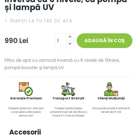
și lampă UV
<
ÎNAPOI LA FILTRE DE APĂ
990 Lei
ADAUGĂ ÎN COȘ
Filtru de apă cu osmoză inversă cu 6 nivele de filtrare,
pompă booster și lampă UV
Garanție Premium
Transport Gratuit
Clienți Mulțumiți
Transport gratuit tur-retur prin
Transport gratuit pentru
Orice produs poate fi returnat în
curier pentru efectuarea
comenzile mai mari de 250 Lei și
termen de 15 zile
service-ului
livrare în 1-2 zile lucrătoare
Accesorii