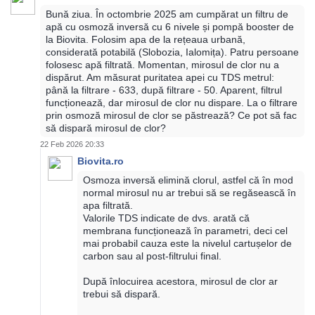
Bună ziua. În octombrie 2025 am cumpărat un filtru de
apă cu osmoză inversă cu 6 nivele și pompă booster de
la Biovita. Folosim apa de la rețeaua urbană,
considerată potabilă (Slobozia, Ialomița). Patru persoane
folosesc apă filtrată. Momentan, mirosul de clor nu a
dispărut. Am măsurat puritatea apei cu TDS metrul:
până la filtrare - 633, după filtrare - 50. Aparent, filtrul
funcționează, dar mirosul de clor nu dispare. La o filtrare
prin osmoză mirosul de clor se păstrează? Ce pot să fac
să dispară mirosul de clor?
22 Feb 2026 20:33
Biovita.ro
Osmoza inversă elimină clorul, astfel că în mod
normal mirosul nu ar trebui să se regăsească în
apa filtrată.
Valorile TDS indicate de dvs. arată că
membrana funcționează în parametri, deci cel
mai probabil cauza este la nivelul cartușelor de
carbon sau al post-filtrului final.
După înlocuirea acestora, mirosul de clor ar
trebui să dispară.