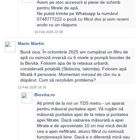
Avem pe stoc accesorii și piese de schimb
pentru filtrele de apă.
Ne puteți trimite pe Whatsapp la numărul
0748777222 o poză cu filtrul dvs și vom reveni
acolo cu un răspuns.
16 Feb 2026 22:38
Marin Martin
Bună ziua. În octombrie 2025 am cumpărat un filtru de
apă cu osmoză inversă cu 6 nivele și pompă booster de
la Biovita. Folosim apa de la rețeaua urbană,
considerată potabilă (Slobozia, Ialomița). Folosim apă
filtrată 4 persoane. Momentan mirosul de clor nu a
dispărut. Cum să rezolvăm problema?
13 Feb 2026 16:16
Biovita.ro
Ați primit de la noi un TDS metru - un aparat
pentru măsurat puritatea apei. Vă rugăm să
măsurați puritatea apei de la rețea și puritatea
apei filtrate. Dacă valoarea măsurată a apei
filtrate e de aproximativ 10 ori mai mică decât
cea a apei nefiltrate, atunci filtrul cu osmoză
funcționează bine. Dacă e o diferență mică sau