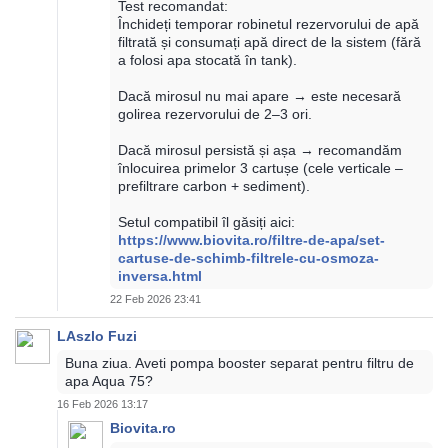
Test recomandat:
Închideți temporar robinetul rezervorului de apă
filtrată și consumați apă direct de la sistem (fără
a folosi apa stocată în tank).
Dacă mirosul nu mai apare → este necesară
golirea rezervorului de 2–3 ori.
Dacă mirosul persistă și așa → recomandăm
înlocuirea primelor 3 cartușe (cele verticale –
prefiltrare carbon + sediment).
Setul compatibil îl găsiți aici:
https://www.biovita.ro/filtre-de-apa/set-
cartuse-de-schimb-filtrele-cu-osmoza-
inversa.html
22 Feb 2026 23:41
LAszlo Fuzi
Buna ziua. Aveti pompa booster separat pentru filtru de
apa Aqua 75?
16 Feb 2026 13:17
Biovita.ro