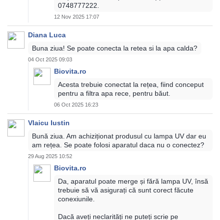
0748777222.
12 Nov 2025 17:07
Diana Luca
Buna ziua! Se poate conecta la retea si la apa calda?
04 Oct 2025 09:03
Biovita.ro
Acesta trebuie conectat la rețea, fiind conceput
pentru a filtra apa rece, pentru băut.
06 Oct 2025 16:23
Vlaicu Iustin
Bună ziua. Am achiziționat produsul cu lampa UV dar eu
am rețea. Se poate folosi aparatul daca nu o conectez?
29 Aug 2025 10:52
Biovita.ro
Da, aparatul poate merge și fără lampa UV, însă
trebuie să vă asigurați că sunt corect făcute
conexiunile.
Dacă aveți neclarități ne puteți scrie pe