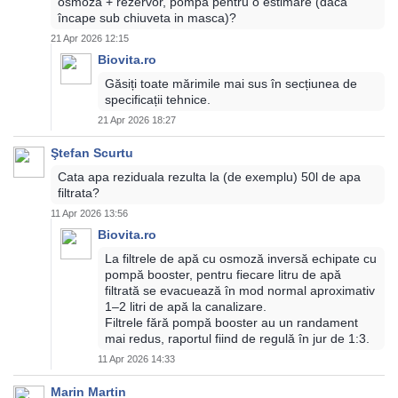
osmoza + rezervor, pompa pentru o estimare (daca
încape sub chiuveta in masca)?
21 Apr 2026 12:15
Biovita.ro
Găsiți toate mărimile mai sus în secțiunea de
specificații tehnice.
21 Apr 2026 18:27
Ştefan Scurtu
Cata apa reziduala rezulta la (de exemplu) 50l de apa
filtrata?
11 Apr 2026 13:56
Biovita.ro
La filtrele de apă cu osmoză inversă echipate cu
pompă booster, pentru fiecare litru de apă
filtrată se evacuează în mod normal aproximativ
1–2 litri de apă la canalizare.
Filtrele fără pompă booster au un randament
mai redus, raportul fiind de regulă în jur de 1:3.
11 Apr 2026 14:33
Marin Martin