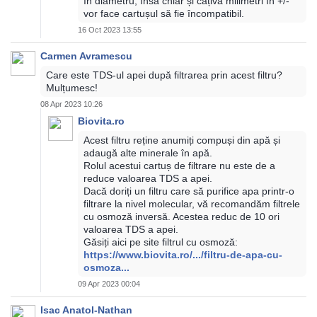
în diametru, însă chiar și câțiva milimetri în +/-
vor face cartușul să fie încompatibil.
16 Oct 2023 13:55
Carmen Avramescu
Care este TDS-ul apei după filtrarea prin acest filtru?
Mulțumesc!
08 Apr 2023 10:26
Biovita.ro
Acest filtru reține anumiți compuși din apă și
adaugă alte minerale în apă.
Rolul acestui cartuș de filtrare nu este de a
reduce valoarea TDS a apei.
Dacă doriți un filtru care să purifice apa printr-o
filtrare la nivel molecular, vă recomandăm filtrele
cu osmoză inversă. Acestea reduc de 10 ori
valoarea TDS a apei.
Găsiți aici pe site filtrul cu osmoză:
https://www.biovita.ro/.../filtru-de-apa-cu-
osmoza...
09 Apr 2023 00:04
Isac Anatol-Nathan