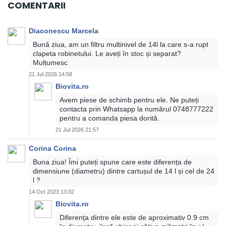
COMENTARII
Diaconescu Marcela
Bună ziua, am un filtru multinivel de 14l la care s-a rupt
clapeta robinetului. Le aveți în stoc și separat?
Mulțumesc
21 Jul 2026 14:58
Biovita.ro
Avem piese de schimb pentru ele. Ne puteți
contacta prin Whatsapp la numărul 0748777222
pentru a comanda piesa dorită.
21 Jul 2026 21:57
Corina Corina
Buna ziua! Îmi puteți spune care este diferența de
dimensiune (diametru) dintre cartușul de 14 l și cel de 24
l ?
14 Oct 2023 13:02
Biovita.ro
Diferența dintre ele este de aproximativ 0.9 cm