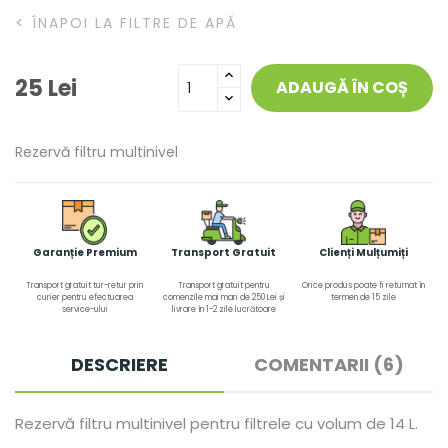
<
ÎNAPOI LA FILTRE DE APĂ
25 Lei
ADAUGĂ ÎN COȘ
Rezervă filtru multinivel
Garanție Premium
Transport Gratuit
Clienți Mulțumiți
Transport gratuit tur-retur prin
Transport gratuit pentru
Orice produs poate fi returnat în
curier pentru efectuarea
comenzile mai mari de 250 Lei și
termen de 15 zile
service-ului
livrare în 1-2 zile lucrătoare
DESCRIERE
COMENTARII (6)
Rezervă filtru multinivel pentru filtrele cu volum de 14 L.