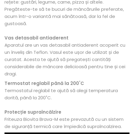
rețete: gustări, legume, carne, pizza și altele.
Pregăteste-te să te bucuri de mâncărurile preferate,
acum într-o variantă mai sănătoasă, dar la fel de
gustoasă.
Vas detasabil antiaderent
Aparatul are un vas detasabil antiaderent acoperit cu
un înveliș din Teflon. Vasul este ușor de utilizat și de
curatat. Acesta te ajută să pregatești cantități
considerabile de mâncare delicioasă pentru tine și cei
dragi.
Termostat reglabil până la 200˚C
Termostatul reglabil te ajută să alegi temperatura
dorită, până la 200˚C.
Protecție
supraîncălzire
Friteuza Biovita Brava-M este prevazută cu un sistem
de siguranță termică care împiedică supraîncalzirea.