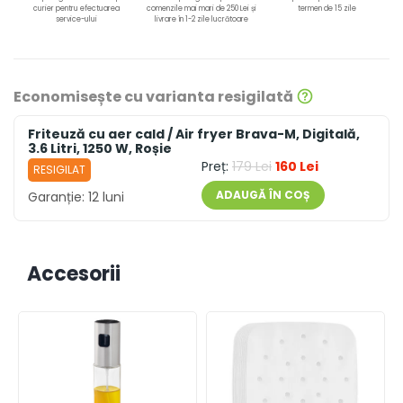
curier pentru efectuarea
comenzile mai mari de 250 Lei și
termen de 15 zile
service-ului
livrare în 1-2 zile lucrătoare
Economisește cu varianta resigilată
Friteuză cu aer cald / Air fryer Brava-M, Digitală,
3.6 Litri, 1250 W, Roșie
Preț:
179 Lei
160 Lei
RESIGILAT
ADAUGĂ ÎN COȘ
Garanție:
12 luni
Accesorii