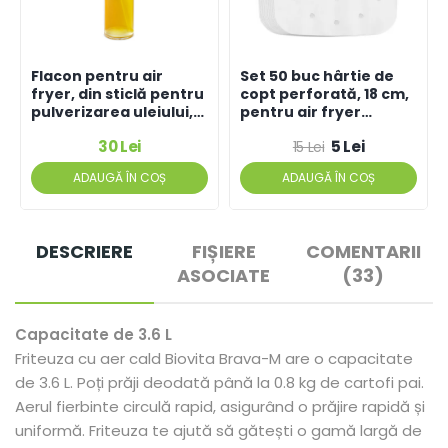
Flacon pentru air
Set 50 buc hârtie de
fryer, din sticlă pentru
copt perforată, 18 cm,
pulverizarea uleiului,
pentru air fryer
100 ml
BRAVA-M, 3.6 L
30 Lei
5 Lei
15 Lei
ADAUGĂ ÎN COȘ
ADAUGĂ ÎN COȘ
DESCRIERE
FIȘIERE
COMENTARII
ASOCIATE
(33)
Capacitate de 3.6 L
Friteuza cu aer cald Biovita Brava-M are o capacitate
de 3.6 L. Poți prăji deodată până la 0.8 kg de cartofi pai.
Aerul fierbinte circulă rapid, asigurând o prăjire rapidă și
uniformă. Friteuza te ajută să gătești o gamă largă de