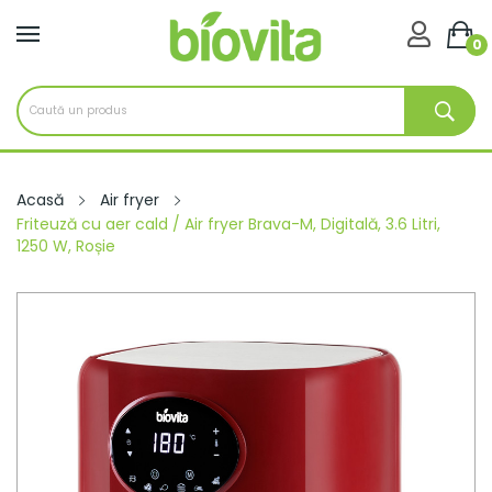

0
Acasă
Air fryer
Friteuză cu aer cald / Air fryer Brava-M, Digitală, 3.6 Litri,
1250 W, Roșie
-161 Lei