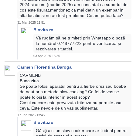
2024,si acum (martie 2025) am constatat ca suportul de
cos este fisurat,mentionez ca mai detin un exempar in
alta locatie si nu au fost probleme .Ce am putea face?
31 Mar 2025 21:51
Biovita.ro
Vă rugăm să ne trimiteți prin Whatsapp o poză
la numărul 0748777222 pentru verificarea și
rezolvarea situației.
03 Apr 2025 13:30
Carmen Florentina Baroga
CARMENB
Buna ziua
Se poate folosi aparatul pentru a fierbe orez sau boabe
de naut prin metoda slow cooking? Ce fel de vas se
poate folosi la interior in acest scop?
Cosul cu care este prevazuta friteuza nu permite asa
ceva. Este nevoie de un vas suplimentar.
17 Jan 2025 13:45
Biovita.ro
Găsiți aici un slow cooker care ar fi ideal pentru