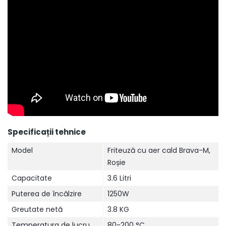
Specificații tehnice
Model
Friteuză cu aer cald Brava-M,
Roșie
Capacitate
3.6 Litri
Puterea de încălzire
1250W
Greutate netă
3.8 KG
Temperatura de lucru
80-200 °C