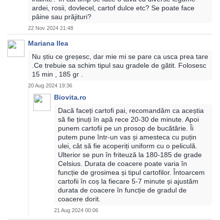
ardei, rosii, dovlecel, cartof dulce etc? Se poate face
pâine sau prăjituri?
22 Nov 2024 21:48
Mariana Ilea
Nu știu ce greșesc, dar mie mi se pare ca usca prea tare
.Ce trebuie sa schim tipul sau gradele de gătit. Folosesc
15 min , 185 gr .
20 Aug 2024 19:36
Biovita.ro
Dacă faceți cartofi pai, recomandăm ca aceștia
să fie ținuți în apă rece 20-30 de minute. Apoi
punem cartofii pe un prosop de bucătărie. Îi
putem pune într-un vas și amesteca cu puțin
ulei, cât să fie acoperiți uniform cu o peliculă.
Ulterior se pun în friteuză la 180-185 de grade
Celsius. Durata de coacere poate varia în
funcție de grosimea și tipul cartofilor. Întoarcem
cartofii în coș la fiecare 5-7 minute și ajustăm
durata de coacere în funcție de gradul de
coacere dorit.
21 Aug 2024 00:06