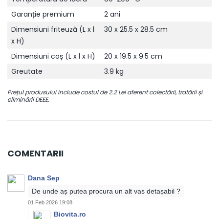
Garanție premium
2 ani
Dimensiuni friteuză (L x l
30 x 25.5 x 28.5 cm
x H)
Dimensiuni coș (L x l x H)
20 x 19.5 x 9.5 cm
Greutate
3.9 kg
Prețul produsului include costul de 2.2 Lei aferent colectării, tratării și
eliminării DEEE.
COMENTARII
Dana Sep
De unde aș putea procura un alt vas detașabil ?
01 Feb 2026 19:08
Biovita.ro