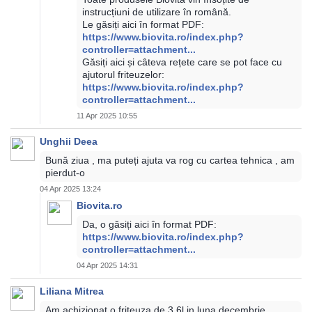
instrucțiuni de utilizare în română.
Le găsiți aici în format PDF:
https://www.biovita.ro/index.php?
controller=attachment...
Găsiți aici și câteva rețete care se pot face cu
ajutorul friteuzelor:
https://www.biovita.ro/index.php?
controller=attachment...
11 Apr 2025 10:55
Unghii Deea
Bună ziua , ma puteți ajuta va rog cu cartea tehnica , am
pierdut-o
04 Apr 2025 13:24
Biovita.ro
Da, o găsiți aici în format PDF:
https://www.biovita.ro/index.php?
controller=attachment...
04 Apr 2025 14:31
Liliana Mitrea
Am achizionat o friteuza de 3,6l in luna decembrie