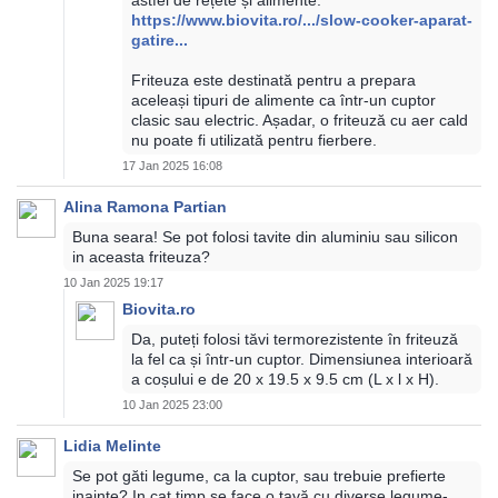
astfel de rețete și alimente:
https://www.biovita.ro/.../slow-cooker-aparat-
gatire...
Friteuza este destinată pentru a prepara
aceleași tipuri de alimente ca într-un cuptor
clasic sau electric. Așadar, o friteuză cu aer cald
nu poate fi utilizată pentru fierbere.
17 Jan 2025 16:08
Alina Ramona Partian
Buna seara! Se pot folosi tavite din aluminiu sau silicon
in aceasta friteuza?
10 Jan 2025 19:17
Biovita.ro
Da, puteți folosi tăvi termorezistente în friteuză
la fel ca și într-un cuptor. Dimensiunea interioară
a coșului e de 20 x 19.5 x 9.5 cm (L x l x H).
10 Jan 2025 23:00
Lidia Melinte
Se pot găti legume, ca la cuptor, sau trebuie prefierte
inainte? In cat timp se face o tavă cu diverse legume-