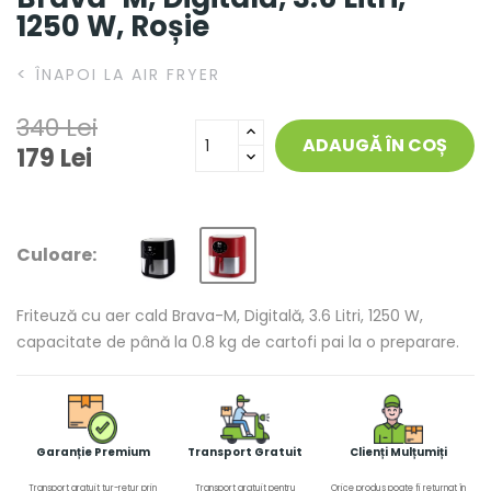
1250 W, Roșie
<
ÎNAPOI LA AIR FRYER
340 Lei
ADAUGĂ ÎN COȘ
179 Lei
Culoare:
Friteuză cu aer cald Brava-M, Digitală, 3.6 Litri, 1250 W,
capacitate de până la 0.8 kg de cartofi pai la o preparare.
Garanție Premium
Transport Gratuit
Clienți Mulțumiți
Transport gratuit tur-retur prin
Transport gratuit pentru
Orice produs poate fi returnat în