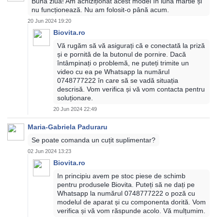
Bună ziua! Am achiziționat acest model în luna martie și
nu funcționează. Nu am folosit-o până acum.
20 Jun 2024 19:20
Biovita.ro
Vă rugăm să vă asigurați că e conectată la priză
și e pornită de la butonul de pornire. Dacă
întâmpinați o problemă, ne puteți trimite un
video cu ea pe Whatsapp la numărul
0748777222 în care să se vadă situația
descrisă. Vom verifica și vă vom contacta pentru
soluționare.
20 Jun 2024 22:49
Maria-Gabriela Paduraru
Se poate comanda un cuțit suplimentar?
02 Jun 2024 13:23
Biovita.ro
In principiu avem pe stoc piese de schimb
pentru produsele Biovita. Puteți să ne dați pe
Whatsapp la numărul 0748777222 o poză cu
modelul de aparat și cu componenta dorită. Vom
verifica și vă vom răspunde acolo. Vă mulțumim.