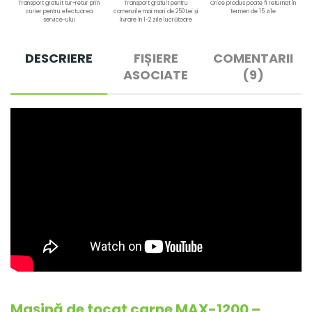
Transport gratuit tur-retur prin
Transport gratuit pentru
Orice produs poate fi returnat în
curier pentru efectuarea
comenzile mai mari de 250 Lei și
termen de 15 zile
service-ului
livrare în 1-2 zile lucrătoare
DESCRIERE
FIȘIERE
COMENTARII
ASOCIATE
(9)
Mașină de tocat carne MAX-1200 –