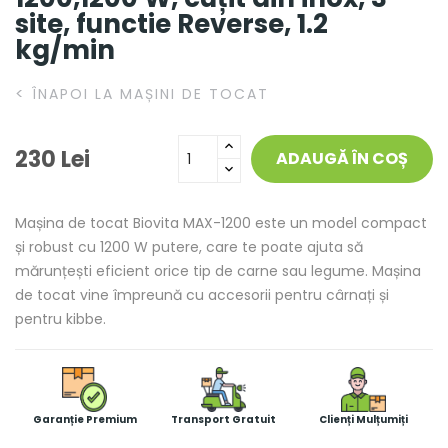
site, functie Reverse, 1.2
kg/min
<
ÎNAPOI LA MAȘINI DE TOCAT
230 Lei
ADAUGĂ ÎN COȘ
Mașina de tocat Biovita MAX-1200 este un model compact
și robust cu 1200 W putere, care te poate ajuta să
mărunțești eficient orice tip de carne sau legume. Mașina
de tocat vine împreună cu accesorii pentru cârnați și
pentru kibbe.
Garanție Premium
Transport Gratuit
Clienți Mulțumiți