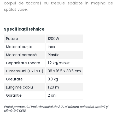
corpul de tocare) nu trebuie spălate în mașina de
spălat vase.
Specificații tehnice
Putere
1200W
Material cuțite
Inox
Material carcasă
Plastic
Capacitate tocare
1.2 kg/minut
Dimensiuni (L x l x H)
38 x 16.5 x 38.5 cm
Greutate
3.3 kg
Lungime cablu
1.20 m
Garanție
2 ani
Prețul produsului include costul de 2.2 Lei aferent colectării, tratării și
eliminării DEEE.