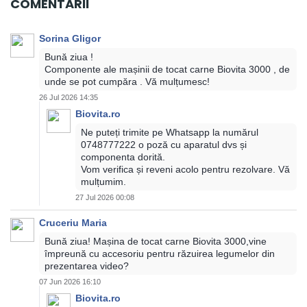
COMENTARII
Sorina Gligor
Bună ziua !
Componente ale mașinii de tocat carne Biovita 3000 , de
unde se pot cumpăra . Vă mulțumesc!
26 Jul 2026 14:35
Biovita.ro
Ne puteți trimite pe Whatsapp la numărul
0748777222 o poză cu aparatul dvs și
componenta dorită.
Vom verifica și reveni acolo pentru rezolvare. Vă
mulțumim.
27 Jul 2026 00:08
Cruceriu Maria
Bună ziua! Mașina de tocat carne Biovita 3000,vine
împreună cu accesoriu pentru răzuirea legumelor din
prezentarea video?
07 Jun 2026 16:10
Biovita.ro