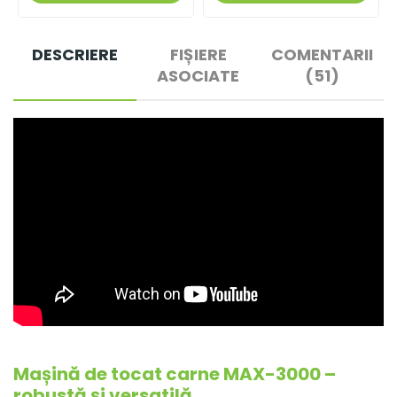
DESCRIERE
FIȘIERE
COMENTARII
ASOCIATE
(51)
Mașină de tocat carne MAX-3000 –
robustă și versatilă