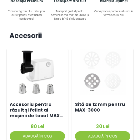
Garanție Premium
Transport Gratuit
Clienți Mulțumiți
Transport gratuit tur-retur prin
Transport gratuit pentru
Orice produs poate fi returnat în
curier pentru efectuarea
comenzile mai mari de 250 Lei și
termen de 15 zile
service-ului
livrare în 1-2 zile lucrătoare
Accesorii
Accesoriu pentru
Sită de 12 mm pentru
răzuit și feliat al
MAX-3000
mașinii de tocat MAX-
3000
80 Lei
30 Lei
ADAUGĂ ÎN COȘ
ADAUGĂ ÎN COȘ