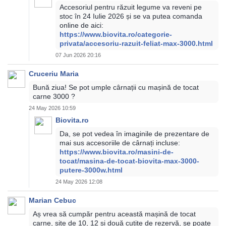
Accesoriul pentru răzuit legume va reveni pe
stoc în 24 Iulie 2026 și se va putea comanda
online de aici:
https://www.biovita.ro/categorie-
privata/accesoriu-razuit-feliat-max-3000.html
07 Jun 2026 20:16
Cruceriu Maria
Bună ziua! Se pot umple cârnații cu mașină de tocat
carne 3000 ?
24 May 2026 10:59
Biovita.ro
Da, se pot vedea în imaginile de prezentare de
mai sus accesoriile de cârnați incluse:
https://www.biovita.ro/masini-de-
tocat/masina-de-tocat-biovita-max-3000-
putere-3000w.html
24 May 2026 12:08
Marian Cebuc
Aș vrea să cumpăr pentru această mașină de tocat
carne, site de 10, 12 și două cuțite de rezervă, se poate