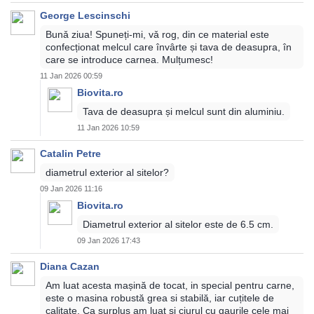
George Lescinschi
Bunǎ ziua! Spuneți-mi, vǎ rog, din ce material este
confecționat melcul care învârte și tava de deasupra, în
care se introduce carnea. Mulțumesc!
11 Jan 2026 00:59
Biovita.ro
Tava de deasupra și melcul sunt din aluminiu.
11 Jan 2026 10:59
Catalin Petre
diametrul exterior al sitelor?
09 Jan 2026 11:16
Biovita.ro
Diametrul exterior al sitelor este de 6.5 cm.
09 Jan 2026 17:43
Diana Cazan
Am luat acesta mașină de tocat, in special pentru carne,
este o masina robustă grea si stabilă, iar cuțitele de
calitate. Ca surplus am luat si ciurul cu gaurile cele mai