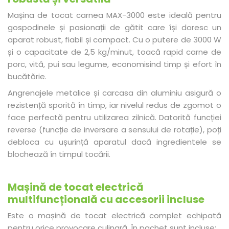
Mașina de tocat carnea MAX-3000 este ideală pentru
gospodinele și pasionații de gătit care își doresc un
aparat robust, fiabil și compact. Cu o putere de 3000 W
și o capacitate de 2,5 kg/minut, toacă rapid carne de
porc, vită, pui sau legume, economisind timp și efort în
bucătărie.
Angrenajele metalice și carcasa din aluminiu asigură o
rezistență sporită în timp, iar nivelul redus de zgomot o
face perfectă pentru utilizarea zilnică. Datorită funcției
reverse (funcție de inversare a sensului de rotație), poți
debloca cu ușurință aparatul dacă ingredientele se
blochează în timpul tocării.
Mașină de tocat electrică
multifuncțională cu accesorii incluse
Este o mașină de tocat electrică complet echipată
pentru orice provocare culinară. În pachet sunt incluse: