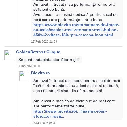
Am avut în trecut însă performanța lor nu era
suficient de bună.
Avem acum o mașină dedicată pentru sucul de
roșii care are performanțe foarte bune:
https://www.biovita.ro/storcatoare-de-fructe-
cu-melc/masina-rosii-storcator-rosii-bulion-
450w-2-viteze-180-rpm-carcasa-inox.html
17 Feb 2026 21:59
GoldenRetriver Ciugud
Se poate adaptata storcător roși ?
19 Jan 2026 00:01
Biovita.ro
Am avut în trecut accesoriu pentru sucul de roșii
însă performanța lui nu a fost suficient de bună,
așa că l-am eliminat din oferta noastră.
Am lansat o mașină de făcut suc de roșii care
are performanțe foarte bune:
https://www.biovita.ro/.../masina-rosii-
storcator-rosii...
19 Jan 2026 08:37