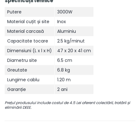
Specificații tehnice
Putere
3000W
Material cuțit și site
Inox
Material carcasă
Aluminiu
Capacitate tocare
2.5 kg/minut
Dimensiuni (L x l x H)
47 x 20 x 41 cm
Diametru site
6.5 cm
Greutate
6.8 kg
Lungime cablu
1.20 m
Garanție
2 ani
Prețul produsului include costul de 4.5 Lei aferent colectării, tratării și
eliminării DEEE.