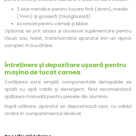
3 site metalice pentru tocare fină (4mm), medie
(7mm) și grosieră (triunghiulară)
Accesorii pentru cârnați și kibbe
Opțional, se pot atașa și accesorii suplimentare pentru
răzuit sau feliat, transformând aparatul într-un ajutor
complet în bucătărie.
Întreținere și depozitare ușoară pentru
mașina de tocat carnea
Curățarea este simplă: componentele detașabile se
spală cu apă caldă și detergent, fiind recomandată
spălarea manuală pentru piesele din aluminiu.
După utilizare, aparatul se depozitează ușor, cu cablul
strâns în compartimentul dedicat.