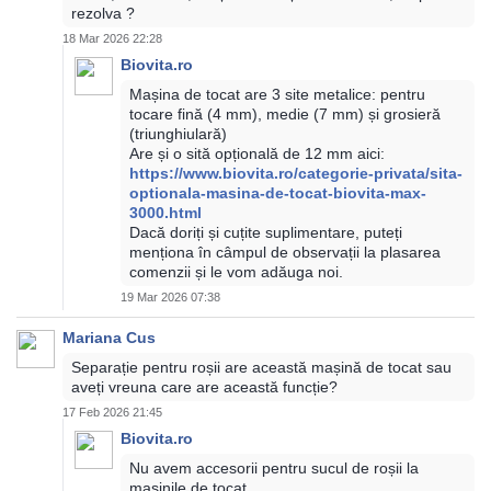
rezolva ?
18 Mar 2026 22:28
Biovita.ro
Mașina de tocat are 3 site metalice: pentru
tocare fină (4 mm), medie (7 mm) și grosieră
(triunghiulară)
Are și o sită opțională de 12 mm aici:
https://www.biovita.ro/categorie-privata/sita-
optionala-masina-de-tocat-biovita-max-
3000.html
Dacă doriți și cuțite suplimentare, puteți
menționa în câmpul de observații la plasarea
comenzii și le vom adăuga noi.
19 Mar 2026 07:38
Mariana Cus
Separație pentru roșii are această mașină de tocat sau
aveți vreuna care are această funcție?
17 Feb 2026 21:45
Biovita.ro
Nu avem accesorii pentru sucul de roșii la
mașinile de tocat.