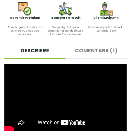
Garanție Premium
Transport Gratuit
Clienți Mulțumiți
Transport gratuit tur-retur prin
Transport gratuit pentru
Orice produs poate fi returnat în
curier pentru efectuarea
comenzile mai mari de 250 Lei și
termen de 15 zile
service-ului
livrare în 1-2 zile lucrătoare
DESCRIERE
COMENTARII (1)