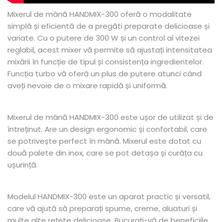
Mixerul de mână HANDMIX-300 oferă o modalitate
simplă și eficientă de a pregăti preparate delicioase și
variate. Cu o putere de 300 W și un control al vitezei
reglabil, acest mixer vă permite să ajustați intensitatea
mixării în funcție de tipul și consistența ingredientelor.
Funcția turbo vă oferă un plus de putere atunci când
aveți nevoie de o mixare rapidă și uniformă.
Mixerul de mână HANDMIX-300 este ușor de utilizat și de
întreținut. Are un design ergonomic și confortabil, care
se potrivește perfect în mână. Mixerul este dotat cu
două palete din inox, care se pot detașa și curăța cu
ușurință.
Modelul HANDMIX-300 este un aparat practic și versatil,
care vă ajută să preparați spume, creme, aluaturi și
multe alte rețete delicioase. Bucurați-vă de beneficiile