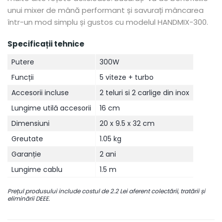
unui mixer de mână performant și savurați mâncarea
într-un mod simplu și gustos cu modelul HANDMIX-300.
Specificații tehnice
Putere
300W
Funcții
5 viteze + turbo
Accesorii incluse
2 teluri si 2 carlige din inox
Lungime utilă accesorii
16 cm
Dimensiuni
20 x 9.5 x 32 cm
Greutate
1.05 kg
Garanție
2 ani
Lungime cablu
1.5 m
Prețul produsului include costul de 2.2 Lei aferent colectării, tratării și
eliminării DEEE.