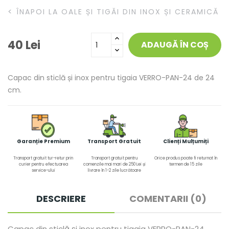
<
ÎNAPOI LA OALE ȘI TIGĂI DIN INOX ȘI CERAMICĂ
40 Lei
ADAUGĂ ÎN COȘ
Capac din sticlă și inox pentru tigaia VERRO-PAN-24 de 24
cm.
Garanție Premium
Transport Gratuit
Clienți Mulțumiți
Transport gratuit tur-retur prin
Transport gratuit pentru
Orice produs poate fi returnat în
curier pentru efectuarea
comenzile mai mari de 250 Lei și
termen de 15 zile
service-ului
livrare în 1-2 zile lucrătoare
DESCRIERE
COMENTARII (0)
Capac din sticlă și inox pentru tigaia VERRO-PAN-24