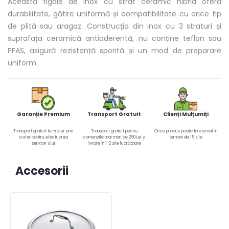
Această tigaie de inox cu strat ceramic hibrid oferă
durabilitate, gătire uniformă și compatibilitate cu orice tip
de plită sau aragaz. Construcția din inox cu 3 straturi și
suprafața ceramică antiaderentă, nu conține teflon sau
PFAS, asigură rezistență sporită și un mod de preparare
uniform.
Garanție Premium
Transport Gratuit
Clienți Mulțumiți
Transport gratuit tur-retur prin
Transport gratuit pentru
Orice produs poate fi returnat în
curier pentru efectuarea
comenzile mai mari de 250 Lei și
termen de 15 zile
service-ului
livrare în 1-2 zile lucrătoare
Accesorii