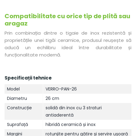
Compatibilitate cu orice tip de plită sau
aragaz
Prin combinația dintre o tigaie de inox rezistentă și
proprietățile unei tigăi ceramice, produsul reușește să
aducă un echilibru ideal între durabilitate și
funcționalitate modernă.
Specificații tehnice
Model
VERRO-PAN-26
Diametru
26 cm
Construcție
solidă din inox cu 3 straturi
antiaderentă
Suprafață
hibridă ceramică și inox
Margini
rotunjite pentru gătire și servire ușoară