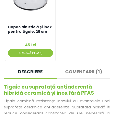
Capac din sticlă și inox
pentru tigaie, 26 cm
45 Lei
ADAUGĂ ÎN COȘ
DESCRIERE
COMENTARII (1)
Tigaie cu suprafață antiaderentă
hibridă ceramică și inox fără PFAS
Tigaia combină rezistența inoxului cu avantajele unei
suprafețe ceramice antiaderente. Suprafața hibridă îți
reduce considerabil cantitatea de ulei necesară la