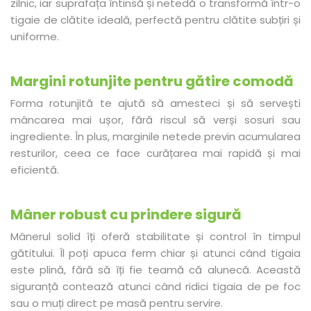
zilnic, iar suprafața întinsă și netedă o transformă într-o
tigaie de clătite ideală, perfectă pentru clătite subțiri și
uniforme.
Margini rotunjite pentru gătire comodă
Forma rotunjită te ajută să amesteci și să servești
mâncarea mai ușor, fără riscul să verși sosuri sau
ingrediente. În plus, marginile netede previn acumularea
resturilor, ceea ce face curățarea mai rapidă și mai
eficientă.
Mâner robust cu prindere sigură
Mânerul solid îți oferă stabilitate și control în timpul
gătitului. Îl poți apuca ferm chiar și atunci când tigaia
este plină, fără să îți fie teamă că alunecă. Această
siguranță contează atunci când ridici tigaia de pe foc
sau o muți direct pe masă pentru servire.