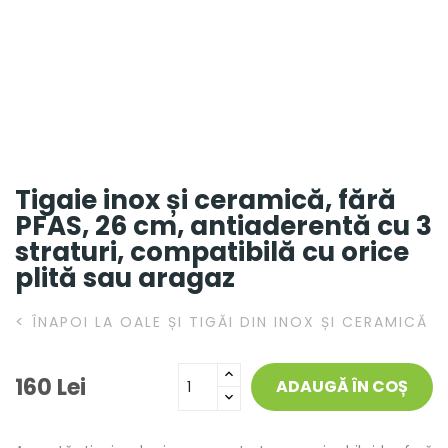
Tigaie inox și ceramică, fără
PFAS, 26 cm, antiaderentă cu 3
straturi, compatibilă cu orice
plită sau aragaz
<
ÎNAPOI LA OALE ȘI TIGĂI DIN INOX ȘI CERAMICĂ
160 Lei
ADAUGĂ ÎN COȘ