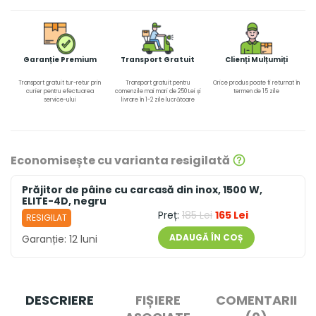
Garanție Premium
Transport Gratuit
Clienți Mulțumiți
Transport gratuit tur-retur prin
Transport gratuit pentru
Orice produs poate fi returnat în
curier pentru efectuarea
comenzile mai mari de 250 Lei și
termen de 15 zile
service-ului
livrare în 1-2 zile lucrătoare
Economisește cu varianta resigilată
Prăjitor de pâine cu carcasă din inox, 1500 W,
ELITE-4D, negru
Preț:
185 Lei
165 Lei
RESIGILAT
ADAUGĂ ÎN COȘ
Garanție:
12 luni
DESCRIERE
FIȘIERE
COMENTARII