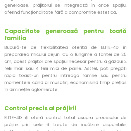
generoase, prăjitorul se integrează în orice spațiu,
oferind funcționalitate fără a compromite estetica.
Capacitate generoasă pentru toată
familia
Bucură-te de flexibilitatea oferită de ELITE-4D în
prepararea micului dejun. Cu o lungime a fantei de 25
cm, acest prăjitor are spațiul necesar pentru a găzdui 2
felii mari sau 4 felii mici de pâine. Astfel, poți pregăti
rapid toast-uri pentru întreaga familie sau pentru
momentele când ai musafiri, economisind timp prețios
în diminețile aglomerate.
Control precis al prăjirii
ELITE-4D îți oferă control total asupra procesului de
prăjire prin cele 6 trepte de încălzire disponibile.