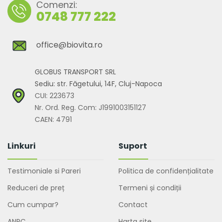
Comenzi:
0748 777 222
office@biovita.ro
GLOBUS TRANSPORT SRL
Sediu: str. Făgetului, 14F, Cluj-Napoca
CUI: 223673
Nr. Ord. Reg. Com: J1991003151127
CAEN: 4791
Linkuri
Suport
Testimoniale si Pareri
Politica de confidențialitate
Reduceri de preț
Termeni și condiții
Cum cumpar?
Contact
ANPC
Harta site