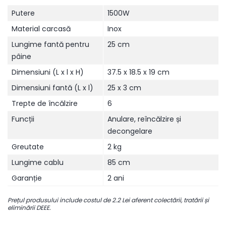
Putere
1500W
Material carcasă
Inox
Lungime fantă pentru
25 cm
pâine
Dimensiuni (L x l x H)
37.5 x 18.5 x 19 cm
Dimensiuni fantă (L x l)
25 x 3 cm
Trepte de încălzire
6
Funcții
Anulare, reîncălzire și
decongelare
Greutate
2 kg
Lungime cablu
85 cm
Garanție
2 ani
Prețul produsului include costul de 2.2 Lei aferent colectării, tratării și
eliminării DEEE.