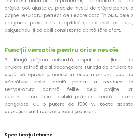
Indiferent dacă preferi pâinea ușor rumenită sau bine
prăjită, poți ajusta cu precizie nivelul de prăjire pentru a
obține rezultatul perfect de fiecare dată. În plus, cele 2
programe prestabilite simplifică și mai mult procesul,
asigurându-ți că obții consistența dorită fără efort.
Funcții versatile pentru orice nevoie
Pe lângă prăjirea obișnuită, dispui de opțiunile de
anulare, reîncălzire și decongelare. Funcția de anulare te
ajută să oprești procesul în orice moment, cea de
reîncălzire este ideală pentru a readuce la
temperatura optimă feliile deja prăjite, iar
decongelarea face posibilă prăjirea directă a pâinii
congelate. Cu o putere de 1500 W, toate aceste
operațiuni sunt realizate rapid și eficient.
Specificații tehnice