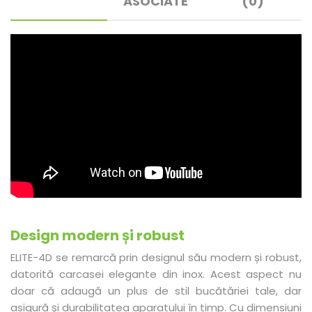
ASOCIATE
(0)
Design modern și robust
ELITE-4D se remarcă prin designul său modern și robust,
datorită carcasei elegante din inox. Acest aspect nu
doar că adaugă un plus de stil bucătăriei tale, dar
asigură și durabilitatea aparatului în timp. Cu dimensiuni