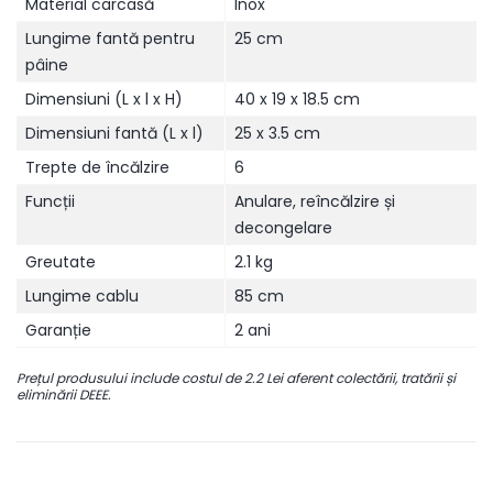
Material carcasă
Inox
Lungime fantă pentru
25 cm
pâine
Dimensiuni (L x l x H)
40 x 19 x 18.5 cm
Dimensiuni fantă (L x l)
25 x 3.5 cm
Trepte de încălzire
6
Funcții
Anulare, reîncălzire și
decongelare
Greutate
2.1 kg
Lungime cablu
85 cm
Garanție
2 ani
Prețul produsului include costul de 2.2 Lei aferent colectării, tratării și
eliminării DEEE.