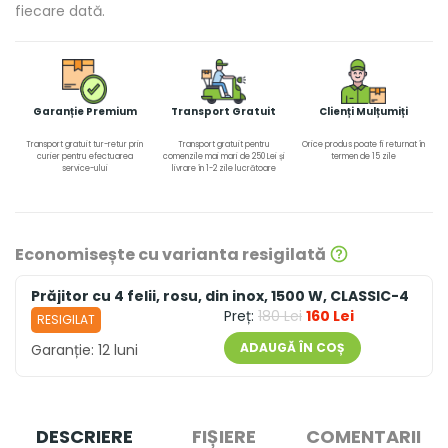
fiecare dată.
Garanție Premium
Transport Gratuit
Clienți Mulțumiți
Transport gratuit tur-retur prin
Transport gratuit pentru
Orice produs poate fi returnat în
curier pentru efectuarea
comenzile mai mari de 250 Lei și
termen de 15 zile
service-ului
livrare în 1-2 zile lucrătoare
Economisește cu varianta resigilată
Prăjitor cu 4 felii, rosu, din inox, 1500 W, CLASSIC-4
Preț:
180 Lei
160 Lei
RESIGILAT
ADAUGĂ ÎN COȘ
Garanție:
12 luni
DESCRIERE
FIȘIERE
COMENTARII