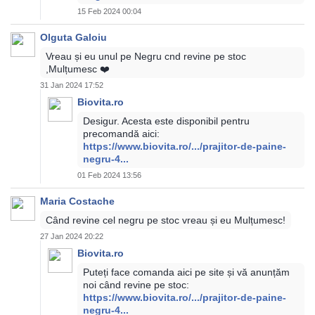
15 Feb 2024 00:04
Olguta Galoiu
Vreau și eu unul pe Negru cnd revine pe stoc
,Mulțumesc ❤️
31 Jan 2024 17:52
Biovita.ro
Desigur. Acesta este disponibil pentru
precomandă aici:
https://www.biovita.ro/.../prajitor-de-paine-
negru-4...
01 Feb 2024 13:56
Maria Costache
Când revine cel negru pe stoc vreau și eu Mulțumesc!
27 Jan 2024 20:22
Biovita.ro
Puteți face comanda aici pe site și vă anunțăm
noi când revine pe stoc:
https://www.biovita.ro/.../prajitor-de-paine-
negru-4...