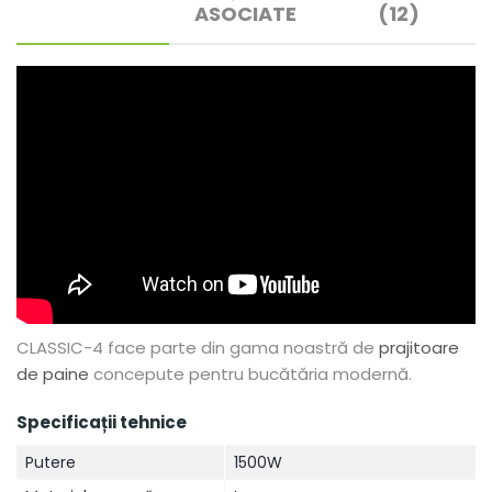
ASOCIATE
(12)
CLASSIC-4 face parte din gama noastră de
prajitoare
de paine
concepute pentru bucătăria modernă.
Specificații tehnice
Putere
1500W