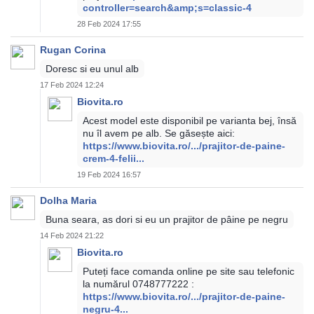
controller=search&amp;s=classic-4
28 Feb 2024 17:55
Rugan Corina
Doresc si eu unul alb
17 Feb 2024 12:24
Biovita.ro
Acest model este disponibil pe varianta bej, însă
nu îl avem pe alb. Se găsește aici:
https://www.biovita.ro/.../prajitor-de-paine-
crem-4-felii...
19 Feb 2024 16:57
Dolha Maria
Buna seara, as dori si eu un prajitor de pâine pe negru
14 Feb 2024 21:22
Biovita.ro
Puteți face comanda online pe site sau telefonic
la numărul 0748777222 :
https://www.biovita.ro/.../prajitor-de-paine-
negru-4...