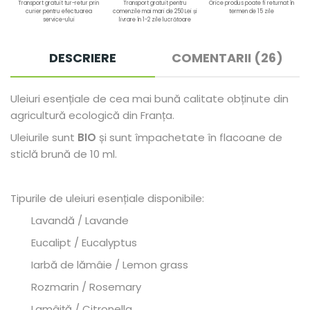
Transport gratuit tur-retur prin
Transport gratuit pentru
Orice produs poate fi returnat în
curier pentru efectuarea
comenzile mai mari de 250 Lei și
termen de 15 zile
service-ului
livrare în 1-2 zile lucrătoare
DESCRIERE
COMENTARII (26)
Uleiuri esențiale de cea mai bună calitate obținute din
agricultură ecologică din Franța.
Uleiurile sunt
BIO
și sunt împachetate în flacoane de
sticlă brună de 10 ml.
Tipurile de uleiuri esențiale disponibile:
Lavandă / Lavande
Eucalipt / Eucalyptus
Iarbă de lămâie / Lemon grass
Rozmarin / Rosemary
Lamâiță / Citronella