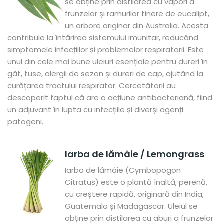
se obține prin distilarea cu vapori a
frunzelor și ramurilor tinere de eucalipt,
un arbore originar din Australia. Acesta
contribuie la întărirea sistemului imunitar, reducând
simptomele infecțiilor și problemelor respiratorii. Este
unul din cele mai bune uleiuri esențiale pentru dureri în
gât, tuse, alergii de sezon și dureri de cap, ajutând la
curățarea tractului respirator. Cercetătorii au
descoperit faptul că are o acțiune antibacteriană, fiind
un adjuvant în lupta cu infecțiile și diverși agenți
patogeni.
Iarba de lămâie / Lemongrass
Iarba de lămâie (Cymbopogon
Citratus) este o plantă înaltă, perenă,
cu creștere rapidă, originară din India,
Guatemala și Madagascar. Uleiul se
obține prin distilarea cu aburi a frunzelor