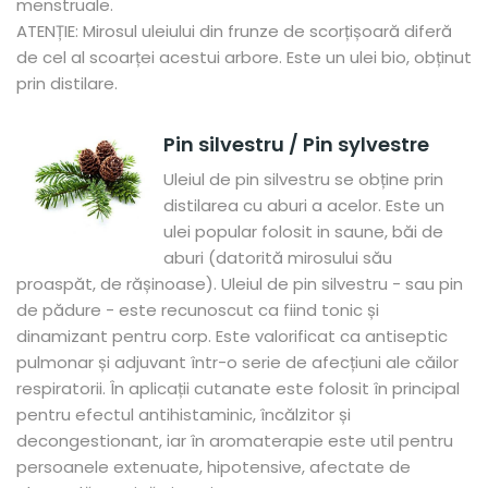
menstruale.
ATENȚIE: Mirosul uleiului din frunze de scorțișoară diferă
de cel al scoarței acestui arbore. Este un ulei bio, obținut
prin distilare.
Pin silvestru / Pin sylvestre
Uleiul de pin silvestru se obține prin
distilarea cu aburi a acelor. Este un
ulei popular folosit in saune, băi de
aburi (datorită mirosului său
proaspăt, de rășinoase). Uleiul de pin silvestru - sau pin
de pădure - este recunoscut ca fiind tonic și
dinamizant pentru corp. Este valorificat ca antiseptic
pulmonar și adjuvant într-o serie de afecțiuni ale căilor
respiratorii. În aplicații cutanate este folosit în principal
pentru efectul antihistaminic, încălzitor și
decongestionant, iar în aromaterapie este util pentru
persoanele extenuate, hipotensive, afectate de