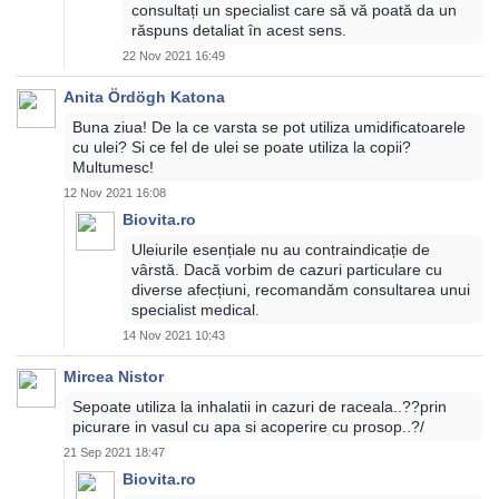
consultați un specialist care să vă poată da un
răspuns detaliat în acest sens.
22 Nov 2021 16:49
Anita Ördögh Katona
Buna ziua! De la ce varsta se pot utiliza umidificatoarele
cu ulei? Si ce fel de ulei se poate utiliza la copii?
Multumesc!
12 Nov 2021 16:08
Biovita.ro
Uleiurile esențiale nu au contraindicație de
vârstă. Dacă vorbim de cazuri particulare cu
diverse afecțiuni, recomandăm consultarea unui
specialist medical.
14 Nov 2021 10:43
Mircea Nistor
Sepoate utiliza la inhalatii in cazuri de raceala..??prin
picurare in vasul cu apa si acoperire cu prosop..?/
21 Sep 2021 18:47
Biovita.ro