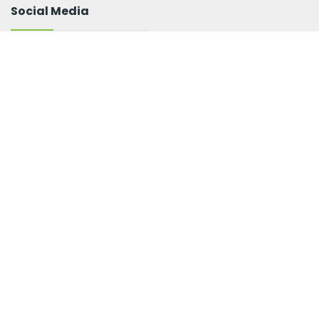
Social Media
Newsletter
Promitem să-l trimitem rar și cu conținut relevant pentru
tine.
© 2026
Biovita.ro