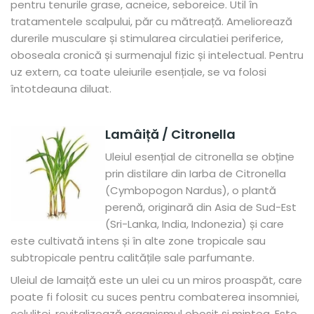
pentru tenurile grase, acneice, seboreice. Util în
tratamentele scalpului, păr cu mătreață.
Ameliorează
durerile musculare și stimularea circulatiei periferice,
oboseala cronică și surmenajul fizic și intelectual. Pentru
uz extern, ca toate uleiurile esențiale, se va folosi
întotdeauna diluat.
Lamâiță / Citronella
Uleiul esen
ț
ial de citronella se obține
prin distilare din Iarba de Citronella
(Cymbopogon Nardus), o plantă
perenă, originară din Asia de Sud-Est
(Sri-Lanka, India, Indonezia) și care
este cultivată intens și în alte zone tropicale sau
subtropicale pentru calitățile sale parfumante.
Uleiul de lamaiță este un ulei cu un miros proaspăt, care
poate fi folosit cu suces pentru combaterea insomniei,
celulitei, revitalizează organismul obosit și mintea. Este