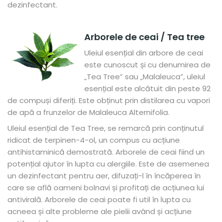
dezinfectant.
Arborele de ceai / Tea tree
Uleiul esențial din arbore de ceai
este cunoscut și cu denumirea de
„Tea Tree” sau „Malaleuca”, uleiul
esențial este alcătuit din peste 92
de compuși diferiți. Este obținut prin distilarea cu vapori
de apă a frunzelor de Malaleuca Alternifolia.
Uleiul esențial de Tea Tree, se remarcă prin conținutul
ridicat de terpinen-4-ol, un compus cu acțiune
antihistaminică demostrată. Arborele de ceai fiind un
potențial ajutor în lupta cu alergiile. Este de asemenea
un dezinfectant pentru aer, difuzați-l în încăperea în
care se află oameni bolnavi și profitați de acțiunea lui
antivirală. Arborele de ceai poate fi util în lupta cu
acneea și alte probleme ale pielii având și acțiune