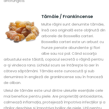
antifungică.
Tămâie / Frankincense
Multe răşini sunt denumite tămâie,
însă cea originală este obţinută din
arborele de Boswellia carteri.
Boswellia carteri este un arbust cu
frunze penate abundente şi flori
albe sau roz pal. Când scoarţa
arbustului este tăiată, copacul secretă o răşină pentru
a-şi vindeca rana. Lichidul scurs se întăreşte la aer în
câteva săptămâni. Tămâia este cunoscută
şi sub
denumirea în engleză de grankincense sau în franceză
de oliban.
Uleiul de tămâie este unul dintre uleiurile esențiale cele
mai benefice pentru piele. Are proprietăți antioxidante,
calmează inflamația, protejează împotriva infecțiilor și a
rănilor deschise și împotriva bolilor de piele. Util pentru