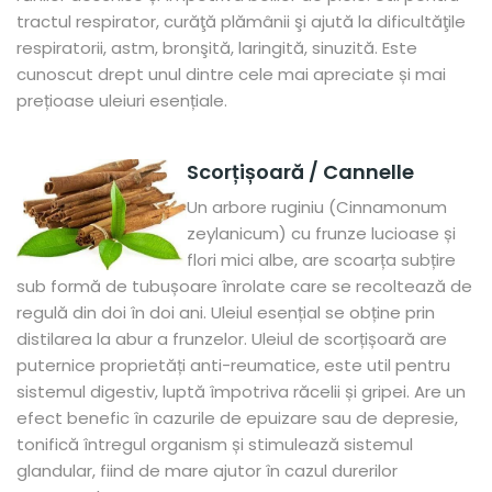
tractul respirator, curăţă plămânii şi ajută la dificultăţile
respiratorii, astm, bronşită, laringită, sinuzită. Este
cunoscut drept unul dintre cele mai apreciate și mai
prețioase uleiuri esențiale.
Scorțișoară / Cannelle
Un arbore ruginiu (Cinnamonum
zeylanicum) cu frunze lucioase și
flori mici albe, are scoarța subțire
sub formă de tubușoare înrolate care se recoltează de
regulă din doi în doi ani. Uleiul esențial se obține prin
distilarea la abur a frunzelor. Uleiul de scorțișoară are
puternice proprietăți anti-reumatice, este util pentru
sistemul digestiv, luptă împotriva răcelii și gripei.
Are un
efect benefic în cazurile de epuizare sau de depresie,
tonifică întregul organism și stimulează sistemul
glandular, fiind de mare ajutor în cazul durerilor