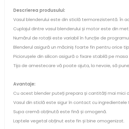
Descrierea produsului:
Vasul blenderului este din sticlă termorezistentă. În 
Cuplajul dintre vasul blenderului și motor este din metal
Numărul de rotații este variabil în funcție de programu
Blenderul asigură un măciniș foarte fin pentru orice ti
Piciorușele din silicon asigură o fixare stabilă pe mas
Tija de amestecare vă poate ajuta, la nevoie, să pune
Avantaje:
Cu acest blender puteți prepara și cantități mai mici de 
Vasul din sticlă este sigur în contact cu ingredientele fi
Supa cremă obținută este fină și omogenă.
Laptele vegetal obținut este fin și bine omogenizat.