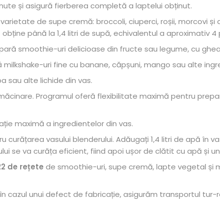
te și asigură fierberea completă a laptelui obținut.
rietate de supe cremă: broccoli, ciuperci, roșii, morcovi și 
ine până la 1,4 litri de supă, echivalentul a aproximativ 4 po
pară smoothie-uri delicioase din fructe sau legume, cu ghea
ă milkshake-uri fine cu banane, căpșuni, mango sau alte ingr
 sau alte lichide din vas.
 măcinare. Programul oferă flexibilitate maximă pentru prep
ție maximă a ingredientelor din vas.
ru curățarea vasului blenderului. Adăugați 1,4 litri de apă în 
i se va curăța eficient, fiind apoi ușor de clătit cu apă și u
22 de rețete
de smoothie-uri, supe cremă, lapte vegetal și m
în cazul unui defect de fabricație, asigurăm transportul tur-r