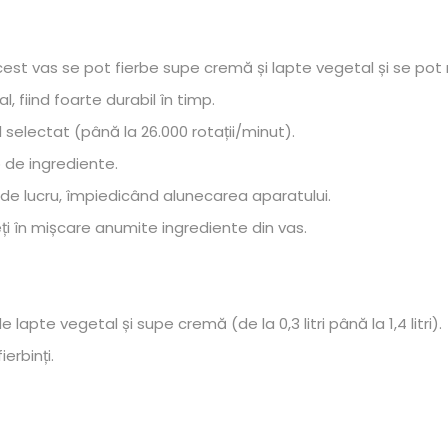
acest vas se pot fierbe supe cremă și lapte vegetal și se pot
, fiind foarte durabil în timp.
l selectat (până la 26.000 rotații/minut).
p de ingrediente.
a de lucru, împiedicând alunecarea aparatului.
ți în mișcare anumite ingrediente din vas.
lapte vegetal și supe cremă (de la 0,3 litri până la 1,4 litri).
erbinți.