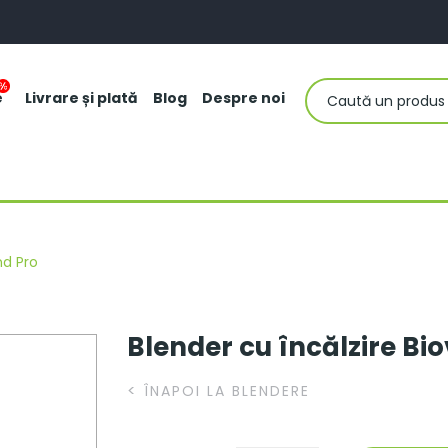
e
Livrare și plată
Blog
Despre noi
nd Pro
Blender cu încălzire Bi
<
ÎNAPOI LA BLENDERE