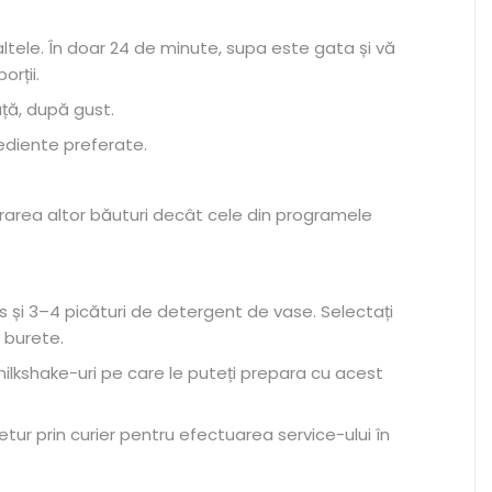
altele. În doar 24 de minute, supa este gata și vă
rții.
ță, după gust.
ediente preferate.
ararea altor băuturi decât cele din programele
vas și 3–4 picături de detergent de vase. Selectați
n burete.
ilkshake-uri pe care le puteți prepara cu acest
etur prin curier pentru efectuarea service-ului în