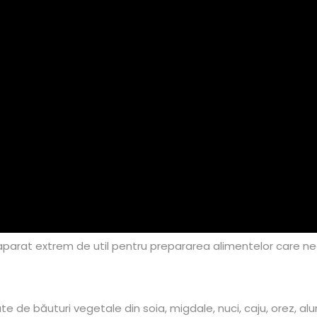
 aparat extrem de util pentru prepararea alimentelor care n
e de băuturi vegetale din soia, migdale, nuci, caju, orez, al