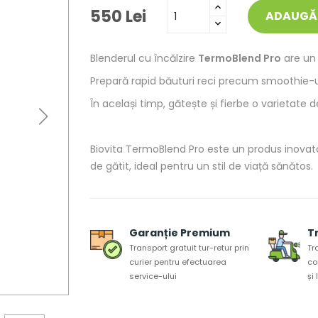
550 Lei
ADAUGĂ 
Blenderul cu încălzire
TermoBlend Pro
are un
Prepară rapid băuturi reci precum smoothie-uri
În același timp, gătește și fierbe o varietate 
Biovita TermoBlend Pro este un produs inovat
de gătit, ideal pentru un stil de viață sănătos.
Garanție Premium
T
Transport gratuit tur-retur prin
Tr
curier pentru efectuarea
co
service-ului
și