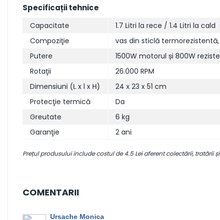
Specificații tehnice
Capacitate
1.7 Litri la rece / 1.4 Litri la cald
Compoziţie
vas din sticlă termorezistentă
Putere
1500W motorul și 800W reziste
Rotaţii
26.000 RPM
Dimensiuni (L x l x H)
24 x 23 x 51 cm
Protecţie termică
Da
Greutate
6 kg
Garanţie
2 ani
Prețul produsului include costul de 4.5 Lei aferent colectării, tratării și
COMENTARII
Ursache Monica