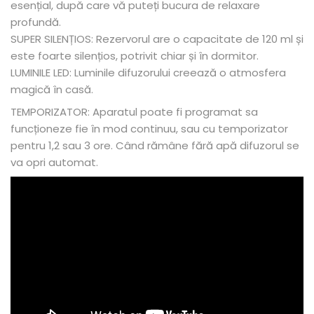
esențial, după care vă puteți bucura de relaxare
profundă.
SUPER SILENȚIOS: Rezervorul are o capacitate de 120 ml și
este foarte silențios, potrivit chiar și în dormitor.
LUMINILE LED: Luminile difuzorului creează o atmosfera
magică în casă.
TEMPORIZATOR: Aparatul poate fi programat sa
funcționeze fie în mod continuu, sau cu temporizator
pentru 1,2 sau 3 ore. Când rămâne fără apă difuzorul se
va opri automat.