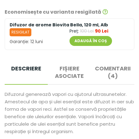
Economisește cu varianta resigilată
Difuzor de arome Biovita Bella, 120 ml, Alb
Preț:
100 Lei
90 Lei
RESIGILAT
ADAUGĂ ÎN COȘ
Garanție:
12 luni
DESCRIERE
FIȘIERE
COMENTARII
ASOCIATE
(4)
Difuzorul generează vapori cu ajutorul ultrasunetelor.
Amestecul de apa și ulei esențial este difuzat in aer sub
forma de vapori reci. Astfel se conservă proprietățile
benefice ale uleiurilor esențiale. Vaporii încărcați cu
particulele de ulei esențial sunt benefice pentru
respirație și întregul organism.