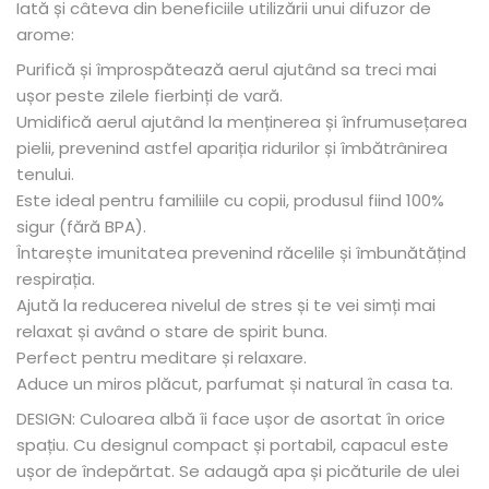
Iată și câteva din beneficiile utilizării unui difuzor de
arome:
Purifică și împrospătează aerul ajutând sa treci mai
ușor peste zilele fierbinți de vară.
Umidifică aerul ajutând la menținerea și înfrumusețarea
pielii, prevenind astfel apariția ridurilor și îmbătrânirea
tenului.
Este ideal pentru familiile cu copii, produsul fiind 100%
sigur (fără BPA).
Întarește imunitatea prevenind răcelile și îmbunătățind
respirația.
Ajută la reducerea nivelul de stres și te vei simți mai
relaxat și având o stare de spirit buna.
Perfect pentru meditare și relaxare.
Aduce un miros plăcut, parfumat și natural în casa ta.
DESIGN: Culoarea albă îi face ușor de asortat în orice
spațiu. Cu designul compact și portabil, capacul este
ușor de îndepărtat. Se adaugă apa și picăturile de ulei