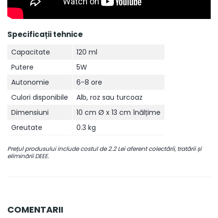
Specificații tehnice
Capacitate
120 ml
Putere
5W
Autonomie
6-8 ore
Culori disponibile
Alb, roz sau turcoaz
Dimensiuni
10 cm Ø x 13 cm înălțime
Greutate
0.3 kg
Prețul produsului include costul de 2.2 Lei aferent colectării, tratării și
eliminării DEEE.
COMENTARII