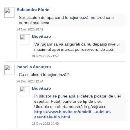
Buleandra Florin
Sar picaturi de apa cand funcționează, nu cred ca e
normal asa ceva
04 Nov 2025 20:42
Biovita.ro
Vă rugăm să vă asigurați că nu depășiți nivelul
maxim al apei marcat pe rezervorul de apă.
04 Nov 2025 21:52
Isabella Ancuţeru
Cu ce uleiuri funcționează?
26 Dec 2023 12:24
Biovita.ro
în difuzor se pune apă și câteva picături de ulei
esențial. Puteți pune orice tip de ulei.
Uleiurile din oferta noastră le găsiți aici:
https://www.biovita.ro/umidifi.../uleiuri-
esentiale-bio.html
26 Dec 2023 20:40