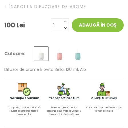
<
ÎNAPOI LA DIFUZOARE DE AROME
100 Lei
ADAUGĂ ÎN COȘ
Culoare:
Difuzor de arome Biovita Bella, 120 ml, Alb
Garanție Premium
Transport Gratuit
Clienți Mulțumiți
Transport gratuit tur-retur prin
Transport gratuit pentru
Orice produs poate fi returnat în
curier pentru efectuarea
comenzile mai mari de 250 Lei și
termen de 15 zile
service-ului
livrare în 1-2 zile lucrătoare