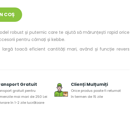
N COȘ
el robust și puternic care te ajută să mărunțești rapid orice
esorii pentru cârnați și kebbe.
argă toacă eficient cantități mari, având și funcție revers
ransport Gratuit
Clienți Mulțumiți
ansport gratuit pentru
Orice produs poate fi returnat
menzile mai mari de 250 Lei
în termen de 15 zile
 livrare în 1-2 zile lucrătoare