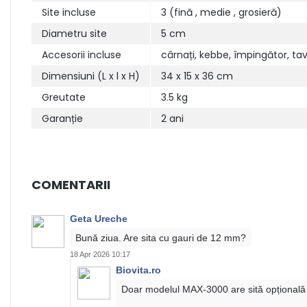
Site incluse
3 (fină , medie , grosieră)
Diametru site
5 cm
Accesorii incluse
cârnați, kebbe, împingător, ta
Dimensiuni (L x l x H)
34 x 15 x 36 cm
Greutate
3.5 kg
Garanție
2 ani
COMENTARII
Geta Ureche
Bună ziua. Are sita cu gauri de 12 mm?
18 Apr 2026 10:17
Biovita.ro
Doar modelul MAX-3000 are sită opțională 