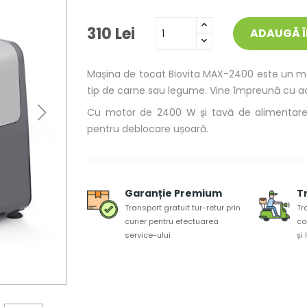
310 Lei
ADAUGĂ Î
Mașina de tocat Biovita MAX-2400 este un mod
tip de carne sau legume. Vine împreună cu acc
Cu motor de 2400 W și tavă de alimentare l
pentru deblocare ușoară.
Garanție Premium
T
Transport gratuit tur-retur prin
Tr
curier pentru efectuarea
co
service-ului
și