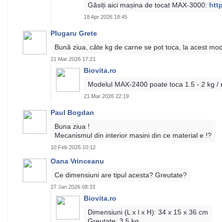
Găsiți aici mașina de tocat MAX-3000:
htt
18 Apr 2026 18:45
Plugaru Grete
Bună ziua, câte kg de carne se pot toca, la acest mo
21 Mar 2026 17:21
Biovita.ro
Modelul MAX-2400 poate toca 1.5 - 2 kg / 
21 Mar 2026 22:19
Paul Bogdan
Buna ziua !
Mecanismul din interior masini din ce material e !?
10 Feb 2026 10:12
Oana Vrinceanu
Ce dimensiuni are tipul acesta? Greutate?
27 Jan 2026 08:33
Biovita.ro
Dimensiuni (L x l x H): 34 x 15 x 36 cm
Greutate: 3.5 kg