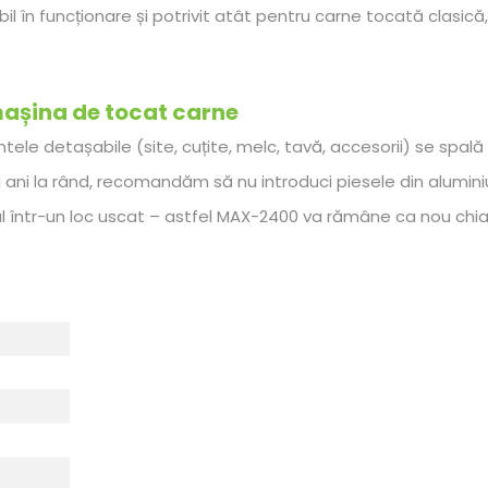
l în funcționare și potrivit atât pentru carne tocată clasică
mașina de tocat carne
ele detașabile (site, cuțite, melc, tavă, accesorii) se spal
a ani la rând, recomandăm să nu introduci piesele din alumini
l într-un loc uscat – astfel MAX-2400 va rămâne ca nou chiar 