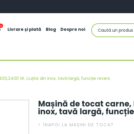
e
Livrare și plată
Blog
Despre noi
0,2400 W, cuțite din inox, tavă largă, funcție revers
Mașină de tocat carne,
inox, tavă largă, funcți
<
ÎNAPOI LA MAȘINI DE TOCAT