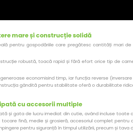
re mare și construcție solidă
ă pentru gospodăriile care pregătesc cantități mari de c
rucție robustă, toacă rapid și fără efort orice tip de carne
i generoase economisind timp, iar funcția reverse (inversar
rucția gândită pentru stabilitate oferă o durabilitate ridicat
ipată cu accesorii multiple
 și gata de lucru imediat din cutie, având incluse toate ac
u tocare fină, medie și grosieră, accesoriul complet pentru c
ingere pentru siguranță în timpul utilizării, precum și tava 