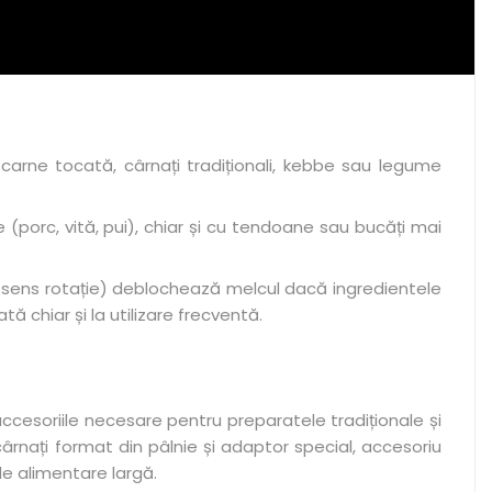
arne tocată, cârnați tradiționali, kebbe sau legume
 (porc, vită, pui), chiar și cu tendoane sau bucăți mai
e sens rotație) deblochează melcul dacă ingredientele
ă chiar și la utilizare frecventă.
cesoriile necesare pentru preparatele tradiționale și
ârnați format din pâlnie și adaptor special, accesoriu
de alimentare largă.