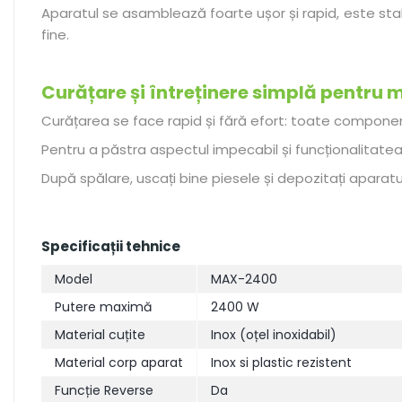
Aparatul se asamblează foarte ușor și rapid, este stabi
fine.
Curățare și întreținere simplă pentru 
Curățarea se face rapid și fără efort: toate component
Pentru a păstra aspectul impecabil și funcționalitate
După spălare, uscați bine piesele și depozitați aparatu
Specificații tehnice
Model
MAX-2400
Putere maximă
2400 W
Material cuțite
Inox (oțel inoxidabil)
Material corp aparat
Inox si plastic rezistent
Funcție Reverse
Da