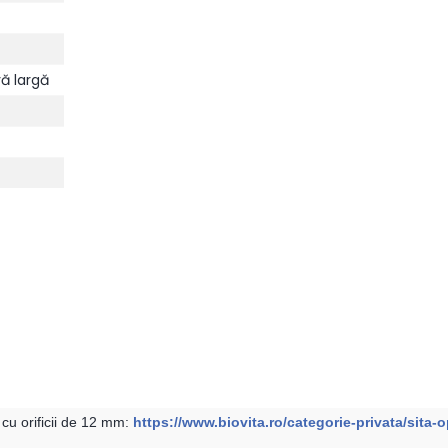
vă largă
cu orificii de 12 mm:
https://www.biovita.ro/categorie-privata/sita