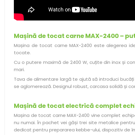
Mașină de tocat carne MAX-2400 – pute
Mașina de tocat carne MAX-2400 este alegerea ideal
tocate.
Cu o putere maximă de 2400 W, cuțite din inox și const
mari.
Tava de alimentare largă te ajută să introduci bucăț
se aglomerează. Designul robust, carcasa solidă și const
Mașină de tocat electrică complet ech
Mașina de tocat carne MAX-2400 vine complet echipată
nu numai. În pachet vei găși trei site metalice pentr
dedicat pentru prepararea kebbe-ului, dispozitiv de împ