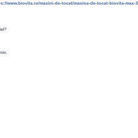
ps://www.biovita.ro/masini-de-tocat/masina-de-tocat-biovita-max-
del?
min.