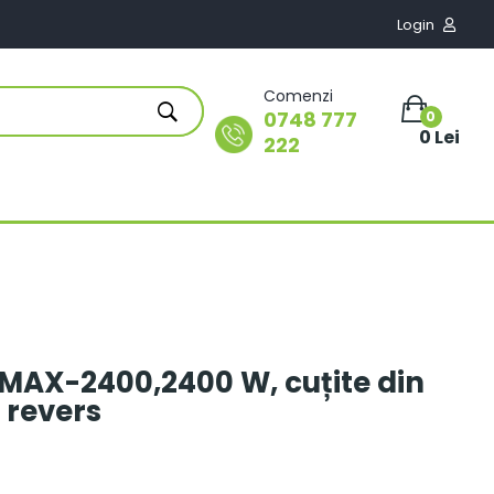
Login

Comenzi
0748 777
0
0 Lei
222
 MAX-2400,2400 W, cuțite din
e revers