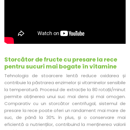
Storcător de fructe cu presare la rece
pentru sucuri mai bogate în vitamine
Tehnologia de stoarcere lentă reduce oxidarea și
contribuie la păstrarea enzimelor și vitaminelor sensibile
la temperatură. Procesul de extracție la 80 rotații/minut
permite obținerea unui suc mai dens și mai omogen.
Comparativ cu un storcător centrifugal, sistemul de
presare la rece poate oferi un randament mai mare de
suc, de până la 30% în plus, și o conservare mai
eficientă a nutrienților, contribuind la menținerea valorii