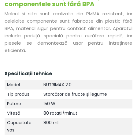
componentele sunt fără BPA
Melcul și sita sunt realizate din PMMA rezistent, iar
celelalte componente sunt fabricate din plastic fără
BPA, material sigur pentru contact alimentar. Aparatul
include periuță specială pentru curățare rapidă, iar
piesele se demontează ușor pentru întreținere
eficientă.
Specificații tehnice
Model
NUTRIMAX 2.0
Tip produs
Storcător de fructe și legume
Putere
150 W
Viteză
80 rotații/minut
Capacitate
800 ml
vas