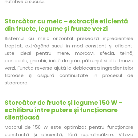
nutritive a sucului.
Storcător cu melc – extracție eficientă
din fructe, legume și frunze verzi
Sistemul cu melc orizontal presează ingredientele
treptat, extrăgând sucul în mod constant și eficient.
Este ideal pentru mere, morcovi, sfeclă, țelină,
portocale, ghimbir, iarbă de grâu, pătrunjel și alte frunze
verzi. Funcția reverse ajută la deblocarea ingredientelor
fibroase și asigură continuitate în procesul de
stoarcere.
Storcător de fructe și legume 150 W –
echilibru între putere și funcționare
silențioasă
Motorul de 150 W este optimizat pentru funcționare
constantă și eficientă, fără supraîncălzire. Viteza