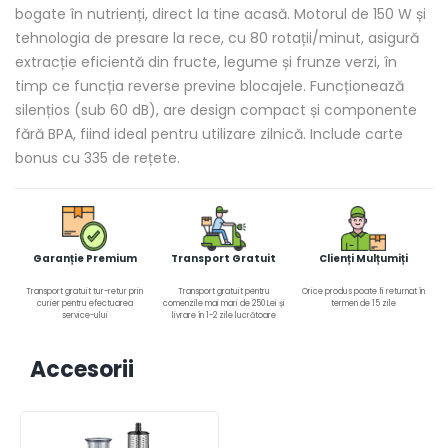
bogate în nutrienți, direct la tine acasă. Motorul de 150 W și
tehnologia de presare la rece, cu 80 rotații/minut, asigură
extracție eficientă din fructe, legume și frunze verzi, în
timp ce funcția reverse previne blocajele. Funcționează
silențios (sub 60 dB), are design compact și componente
fără BPA, fiind ideal pentru utilizare zilnică. Include carte
bonus cu 335 de rețete.
Garanție Premium
Transport Gratuit
Clienți Mulțumiți
Transport gratuit tur-retur prin
Transport gratuit pentru
Orice produs poate fi returnat în
curier pentru efectuarea
comenzile mai mari de 250 Lei și
termen de 15 zile
service-ului
livrare în 1-2 zile lucrătoare
Accesorii