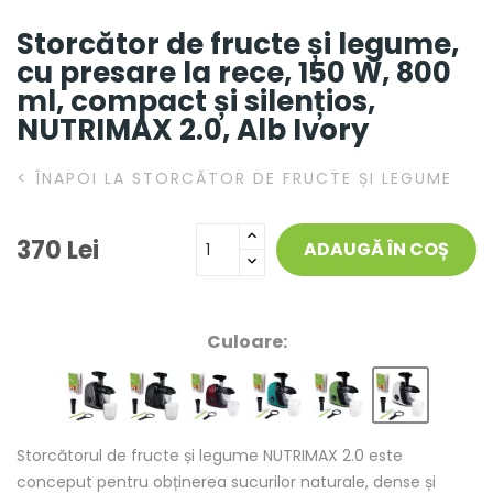
Storcător de fructe și legume,
cu presare la rece, 150 W, 800
ml, compact și silențios,
NUTRIMAX 2.0, Alb Ivory
<
ÎNAPOI LA STORCĂTOR DE FRUCTE ȘI LEGUME
370 Lei
ADAUGĂ ÎN COȘ
Culoare:
Storcătorul de fructe și legume NUTRIMAX 2.0 este
conceput pentru obținerea sucurilor naturale, dense și