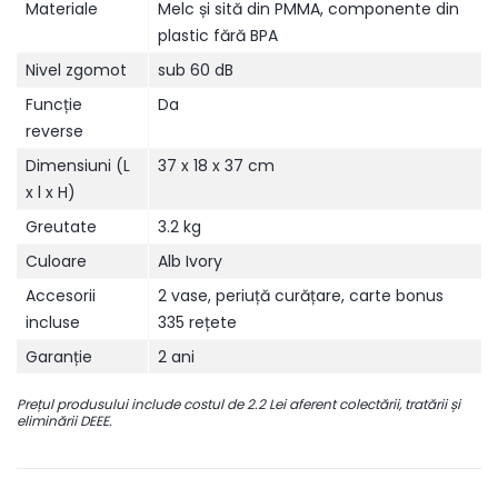
Materiale
Melc și sită din PMMA, componente din
plastic fără BPA
Nivel zgomot
sub 60 dB
Funcție
Da
reverse
Dimensiuni (L
37 x 18 x 37 cm
x l x H)
Greutate
3.2 kg
Culoare
Alb Ivory
Accesorii
2 vase, periuță curățare, carte bonus
incluse
335 rețete
Garanție
2 ani
Prețul produsului include costul de 2.2 Lei aferent colectării, tratării și
eliminării DEEE.