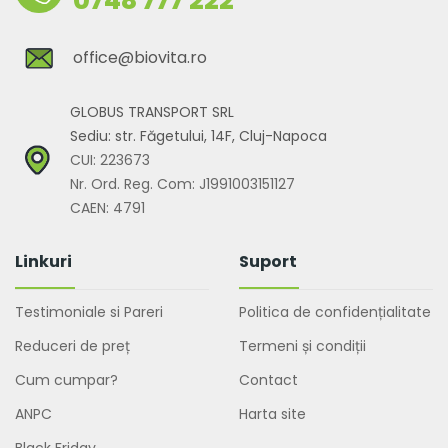
0748 777 222
office@biovita.ro
GLOBUS TRANSPORT SRL
Sediu: str. Făgetului, 14F, Cluj-Napoca
CUI: 223673
Nr. Ord. Reg. Com: J1991003151127
CAEN: 4791
Linkuri
Suport
Testimoniale si Pareri
Politica de confidențialitate
Reduceri de preț
Termeni și condiții
Cum cumpar?
Contact
ANPC
Harta site
Black Friday