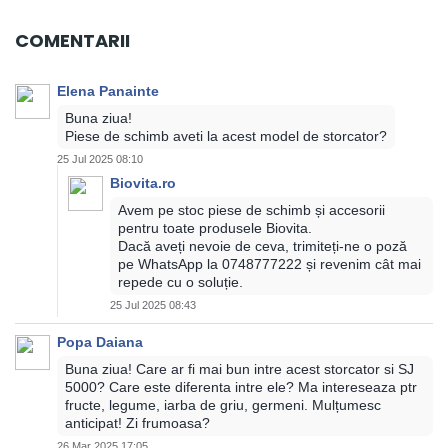
COMENTARII
Elena Panainte
Buna ziua!
Piese de schimb aveti la acest model de storcator?
25 Jul 2025 08:10
Biovita.ro
Avem pe stoc piese de schimb și accesorii
pentru toate produsele Biovita.
Dacă aveți nevoie de ceva, trimiteți-ne o poză
pe WhatsApp la 0748777222 și revenim cât mai
repede cu o soluție.
25 Jul 2025 08:43
Popa Daiana
Buna ziua! Care ar fi mai bun intre acest storcator si SJ
5000? Care este diferenta intre ele? Ma intereseaza ptr
fructe, legume, iarba de griu, germeni. Mulțumesc
anticipat! Zi frumoasa?
26 Mar 2025 17:05