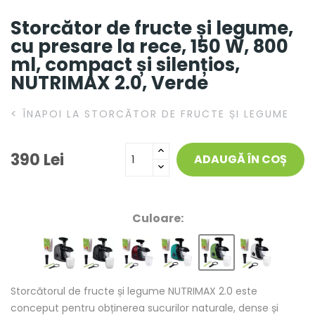
Storcător de fructe și legume,
cu presare la rece, 150 W, 800
ml, compact și silențios,
NUTRIMAX 2.0, Verde
<
ÎNAPOI LA STORCĂTOR DE FRUCTE ȘI LEGUME
390 Lei
ADAUGĂ ÎN COȘ
Culoare:
Storcătorul de fructe și legume NUTRIMAX 2.0 este
conceput pentru obținerea sucurilor naturale, dense și