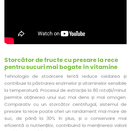
Storcător de fructe cu presare la rece
pentru sucuri mai bogate în vitamine
Tehnologia de stoarcere lentă reduce oxidarea și
contribuie la păstrarea enzimelor și vitaminelor sensibile
la temperatură. Procesul de extracție la 80 rotații/minut
permite obținerea unui suc mai dens și mai omogen.
Comparativ cu un storcător centrifugal, sistemul de
presare la rece poate oferi un randament mai mare de
suc, de până la 30% în plus, și o conservare mai
eficientă a nutrienților, contribuind la menținerea valorii