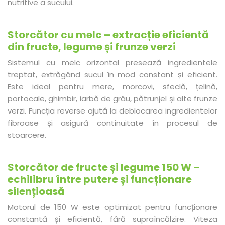
nutritive a sucului.
Storcător cu melc – extracție eficientă
din fructe, legume și frunze verzi
Sistemul cu melc orizontal presează ingredientele
treptat, extrăgând sucul în mod constant și eficient.
Este ideal pentru mere, morcovi, sfeclă, țelină,
portocale, ghimbir, iarbă de grâu, pătrunjel și alte frunze
verzi. Funcția reverse ajută la deblocarea ingredientelor
fibroase și asigură continuitate în procesul de
stoarcere.
Storcător de fructe și legume 150 W –
echilibru între putere și funcționare
silențioasă
Motorul de 150 W este optimizat pentru funcționare
constantă și eficientă, fără supraîncălzire. Viteza