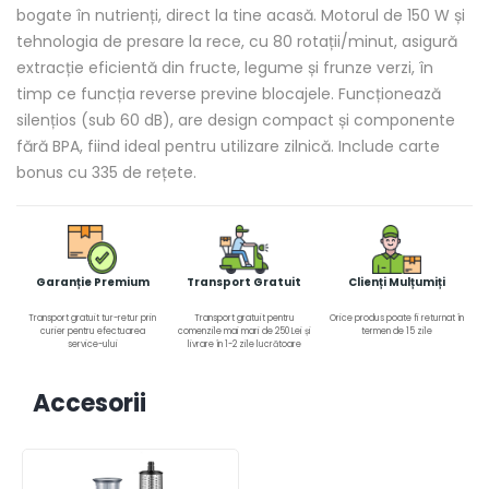
bogate în nutrienți, direct la tine acasă. Motorul de 150 W și
tehnologia de presare la rece, cu 80 rotații/minut, asigură
extracție eficientă din fructe, legume și frunze verzi, în
timp ce funcția reverse previne blocajele. Funcționează
silențios (sub 60 dB), are design compact și componente
fără BPA, fiind ideal pentru utilizare zilnică. Include carte
bonus cu 335 de rețete.
Garanție Premium
Transport Gratuit
Clienți Mulțumiți
Transport gratuit tur-retur prin
Transport gratuit pentru
Orice produs poate fi returnat în
curier pentru efectuarea
comenzile mai mari de 250 Lei și
termen de 15 zile
service-ului
livrare în 1-2 zile lucrătoare
Accesorii