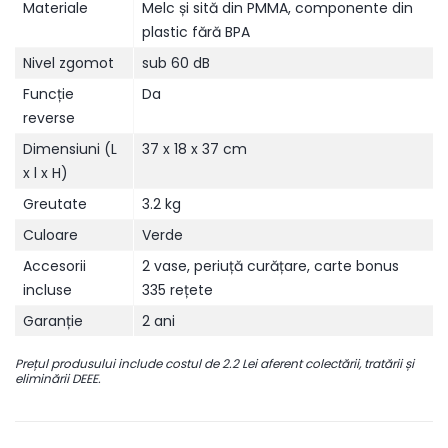
Materiale
Melc și sită din PMMA, componente din
plastic fără BPA
Nivel zgomot
sub 60 dB
Funcție
Da
reverse
Dimensiuni (L
37 x 18 x 37 cm
x l x H)
Greutate
3.2 kg
Culoare
Verde
Accesorii
2 vase, periuță curățare, carte bonus
incluse
335 rețete
Garanție
2 ani
Prețul produsului include costul de 2.2 Lei aferent colectării, tratării și
eliminării DEEE.