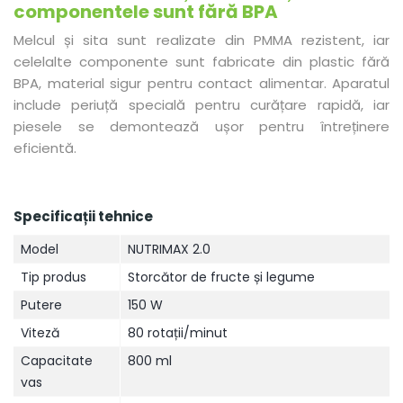
componentele sunt fără BPA
Melcul și sita sunt realizate din PMMA rezistent, iar
celelalte componente sunt fabricate din plastic fără
BPA, material sigur pentru contact alimentar. Aparatul
include periuță specială pentru curățare rapidă, iar
piesele se demontează ușor pentru întreținere
eficientă.
Specificații tehnice
Model
NUTRIMAX 2.0
Tip produs
Storcător de fructe și legume
Putere
150 W
Viteză
80 rotații/minut
Capacitate
800 ml
vas