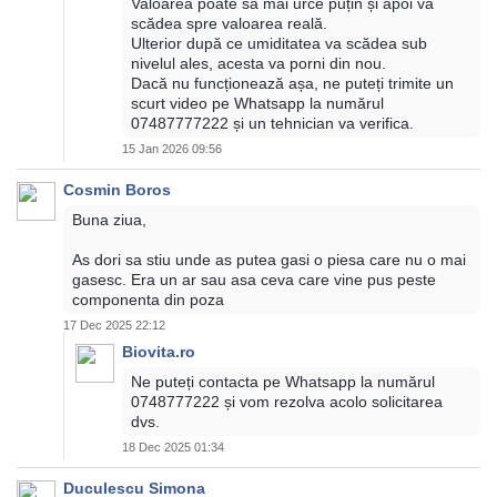
Valoarea poate să mai urce puțin și apoi va
scădea spre valoarea reală.
Ulterior după ce umiditatea va scădea sub
nivelul ales, acesta va porni din nou.
Dacă nu funcționează așa, ne puteți trimite un
scurt video pe Whatsapp la numărul
07487777222 și un tehnician va verifica.
15 Jan 2026 09:56
Cosmin Boros
Buna ziua,
As dori sa stiu unde as putea gasi o piesa care nu o mai
gasesc. Era un ar sau asa ceva care vine pus peste
componenta din poza
17 Dec 2025 22:12
Biovita.ro
Ne puteți contacta pe Whatsapp la numărul
0748777222 și vom rezolva acolo solicitarea
dvs.
18 Dec 2025 01:34
Duculescu Simona