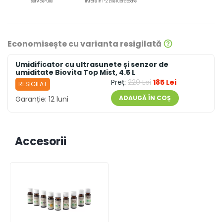
service-ului
livrare în 1-2 zile lucrătoare
Economisește cu varianta resigilată
Umidificator cu ultrasunete și senzor de
umiditate Biovita Top Mist, 4.5 L
Preț:
220 Lei
185 Lei
RESIGILAT
ADAUGĂ ÎN COȘ
Garanție:
12 luni
Accesorii