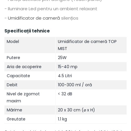
- Iluminare Led pentru un ambient relaxant
-
Umidificator de cameră
silențios
Specificații tehnice
Model
Umidificator de cameră TOP
MIST
Putere
25W
Aria de acoperire
15-40 mp
Capacitate
4.5 Litri
Debit
100-300 ml / oră
Nivel de zgomot
< 32 dB
maxim
Mărime
20 x 30 cm (⌀ x H)
Greutate
1.1 kg