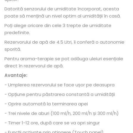
Datorită senzorului de umiditate încorporat, acesta
poate să mențină un nivel optim al umidității în casă.
Poți alege oricare din cele 3 trepte de umiditate
predefinite.
Rezervorului de apă de 4.5 Litri, îi conferă o autonomie
sporită.
Pentru aroma-terapie se pot adăuga uleiuri esențiale
direct în rezervorul de apă.
Avantaje:
- Umplerea rezervorului se face ușor pe deasupra
- Opțiune pentru păstrarea constantă a umidității
- Oprire automată la terminarea apei
- Trei nivele de aburi (100 ml/h, 200 ml/h și 300 ml/h)
- Timer 1-12 ore, după care se va opri singur
- Funcții activate prin atingere (Touch panel)