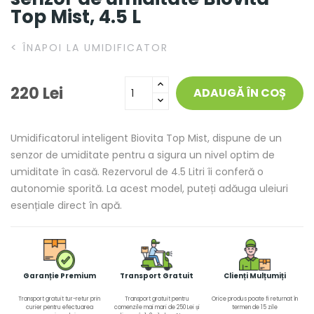
Top Mist, 4.5 L
<
ÎNAPOI LA UMIDIFICATOR
220 Lei
ADAUGĂ ÎN COȘ
Umidificatorul inteligent Biovita Top Mist, dispune de un
senzor de umiditate pentru a sigura un nivel optim de
umiditate în casă. Rezervorul de 4.5 Litri îi conferă o
autonomie sporită. La acest model, puteți adăuga uleiuri
esențiale direct în apă.
Garanție Premium
Transport Gratuit
Clienți Mulțumiți
Transport gratuit tur-retur prin
Transport gratuit pentru
Orice produs poate fi returnat în
curier pentru efectuarea
comenzile mai mari de 250 Lei și
termen de 15 zile