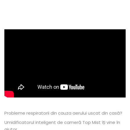
Probleme respiratorii din cauza aerului uscat din casă?
Umidificatorul inteligent de cameră Top Mist îți vine în
ajutor.