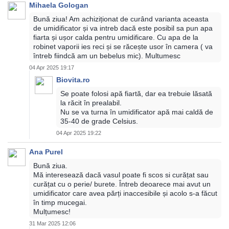
Mihaela Gologan
Bună ziua! Am achiziționat de curând varianta aceasta
de umidificator și va intreb dacă este posibil sa pun apa
fiarta și ușor calda pentru umidificare. Cu apa de la
robinet vaporii ies reci și se răcește usor în camera ( va
întreb fiindcă am un bebelus mic). Multumesc
04 Apr 2025 19:17
Biovita.ro
Se poate folosi apă fiartă, dar ea trebuie lăsată
la răcit în prealabil.
Nu se va turna în umidificator apă mai caldă de
35-40 de grade Celsius.
04 Apr 2025 19:22
Ana Purel
Bună ziua.
Mă interesează dacă vasul poate fi scos si curățat sau
curățat cu o perie/ burete. Întreb deoarece mai avut un
umidificator care avea părți inaccesibile și acolo s-a făcut
în timp mucegai.
Mulțumesc!
31 Mar 2025 12:06