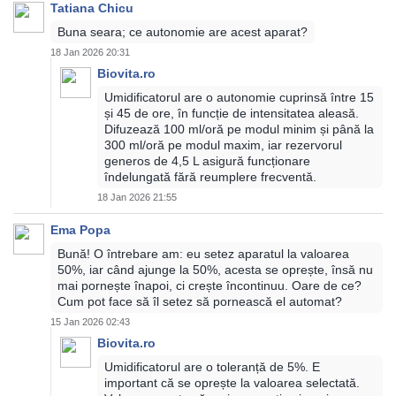
Tatiana Chicu
Buna seara; ce autonomie are acest aparat?
18 Jan 2026 20:31
Biovita.ro
Umidificatorul are o autonomie cuprinsă între 15
și 45 de ore, în funcție de intensitatea aleasă.
Difuzează 100 ml/oră pe modul minim și până la
300 ml/oră pe modul maxim, iar rezervorul
generos de 4,5 L asigură funcționare
îndelungată fără reumplere frecventă.
18 Jan 2026 21:55
Ema Popa
Bună! O întrebare am: eu setez aparatul la valoarea
50%, iar când ajunge la 50%, acesta se oprește, însă nu
mai pornește înapoi, ci crește încontinuu. Oare de ce?
Cum pot face să îl setez să pornească el automat?
15 Jan 2026 02:43
Biovita.ro
Umidificatorul are o toleranță de 5%. E
important că se oprește la valoarea selectată.