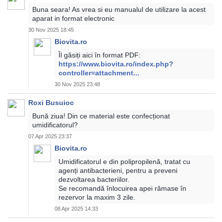
Buna seara! As vrea si eu manualul de utilizare la acest
aparat in format electronic
30 Nov 2025 18:45
Biovita.ro
Îl găsiți aici în format PDF:
https://www.biovita.ro/index.php?
controller=attachment...
30 Nov 2025 23:48
Roxi Busuioc
Bună ziua! Din ce material este confecționat
umidificatorul?
07 Apr 2025 23:37
Biovita.ro
Umidificatorul e din polipropilenă, tratat cu
agenți antibacterieni, pentru a preveni
dezvoltarea bacteriilor.
Se recomandă înlocuirea apei rămase în
rezervor la maxim 3 zile.
08 Apr 2025 14:33