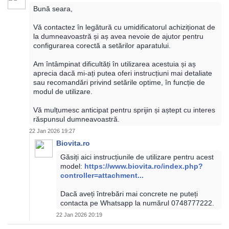
Bună seara,
Vă contactez în legătură cu umidificatorul achiziționat de
la dumneavoastră și aș avea nevoie de ajutor pentru
configurarea corectă a setărilor aparatului.
Am întâmpinat dificultăți în utilizarea acestuia și aș
aprecia dacă mi-ați putea oferi instrucțiuni mai detaliate
sau recomandări privind setările optime, în funcție de
modul de utilizare.
Vă mulțumesc anticipat pentru sprijin și aștept cu interes
răspunsul dumneavoastră.
22 Jan 2026 19:27
Biovita.ro
Găsiți aici instrucțiunile de utilizare pentru acest
model:
https://www.biovita.ro/index.php?
controller=attachment...
Dacă aveți întrebări mai concrete ne puteți
contacta pe Whatsapp la numărul 0748777222.
22 Jan 2026 20:19