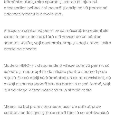
frământa aluat, mixa spume și creme cu ajutorul
accesoriilor incluse: tel, paletă și cârlig ce vă permit să
adaptați mixerul la nevoile dvs.
Afișajul cu cântar vă permite să măsurați ingredientele
direct în bolul de inox, fără a fi nevoie de un cântar
separat. Astfel, veți economisi timp și spațiu, și veți evita
erorile de dozare.
Modelul HERO-7 L dispune de 6 viteze care vă permit să
selectați modul optim de mixare pentru fiecare tip de
rețetă. Fie că doriți să frământați un aluat consistent, să
mixați o spumă ușoară sau să bateți o frișcă fermă, veți
putea alege viteza potrivită cu o simplă rotire.
Mixerul cu bol profesional este ușor de utilizat și de
curățat, iar designul și culoarea îl fac să se potrivească