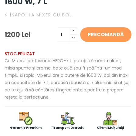
1600 W, 7 L
<
ÎNAPOI LA MIXER CU BOL
1200 Lei
PRECOMANDĂ
STOC EPUIZAT
Cu Mixerul profesional HERO-7 L, puteți frământa aluat,
mixa spume și creme, bate ouă sau frișcă într-un mod
simplu și rapid. Mixerul are o putere de 1600 W, bol din inox
cu capacitate de 7 L, carcasă robustă din aluminiu și afișaj
ce te ajută să cântărești ingredientele pentru a prepara
rețeta la perfecțiune.
Garanție Premium
Transport Gratuit
Clienți Mulțumiți