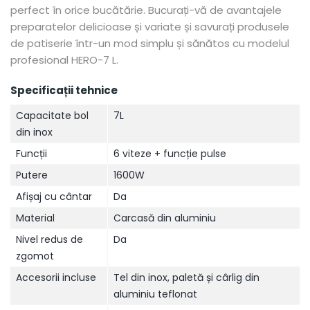
perfect în orice bucătărie. Bucurați-vă de avantajele
preparatelor delicioase și variate și savurați produsele
de patiserie într-un mod simplu și sănătos cu modelul
profesional HERO-7 L.
Specificații tehnice
Capacitate bol
7L
din inox
Funcții
6 viteze + funcție pulse
Putere
1600W
Afișaj cu cântar
Da
Material
Carcasă din aluminiu
Nivel redus de
Da
zgomot
Accesorii incluse
Tel din inox, paletă și cârlig din
aluminiu teflonat