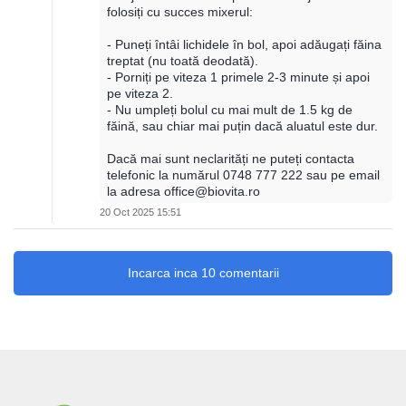
folosiți cu succes mixerul:
- Puneți întâi lichidele în bol, apoi adăugați făina
treptat (nu toată deodată).
- Porniți pe viteza 1 primele 2-3 minute și apoi
pe viteza 2.
- Nu umpleți bolul cu mai mult de 1.5 kg de
făină, sau chiar mai puțin dacă aluatul este dur.
Dacă mai sunt neclarități ne puteți contacta
telefonic la numărul 0748 777 222 sau pe email
la adresa office@biovita.ro
20 Oct 2025 15:51
Incarca inca 10 comentarii