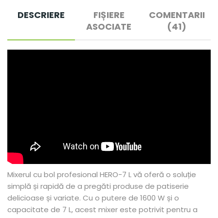
DESCRIERE
FIȘIERE
COMENTARII
ASOCIATE
(41)
Mixerul cu bol profesional HERO-7 L vă oferă o soluție
simplă și rapidă de a pregăti produse de patiserie
delicioase și variate. Cu o putere de 1600 W și o
capacitate de 7 L, acest mixer este potrivit pentru a