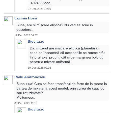
0748777222.
27 Dec 2025 18:50
Lavinia Hosu
Bună, are si mișcare eliptica? Nu vad sa scrie in
descriere..
19 Dec 2025 04:37
Biovita.ro
Da, mixerul are mișcare eliptică (planetară),
ceea ce înseamnă că accesoriile se rotesc atât
în jurul axei proprii, cât și pe marginea bolului,
pentru o mixare uniformă.
19 Dec 2025 09:16
Radu Andronescu
Buna ziua! Cum se face transferul de forte de la motor la
partea de mixare la acest model, prin curea de cauciuc
sau roti zimtate?
Multumesc.
08 Dec 2025 11:15
Biovita.ro