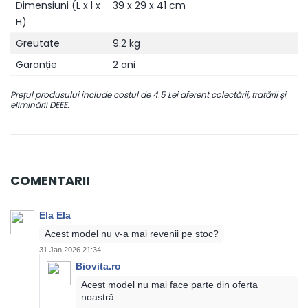
Dimensiuni (L x l x
39 x 29 x 41 cm
H)
Greutate
9.2 kg
Garanție
2 ani
Prețul produsului include costul de 4.5 Lei aferent colectării, tratării și
eliminării DEEE.
COMENTARII
Ela Ela
Acest model nu v-a mai revenii pe stoc?
31 Jan 2026 21:34
Biovita.ro
Acest model nu mai face parte din oferta
noastră.