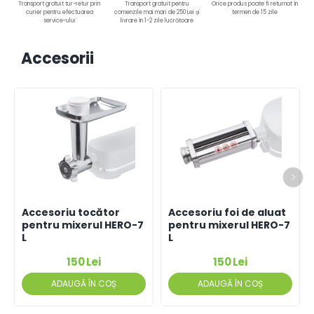
Transport gratuit tur-retur prin
Transport gratuit pentru
Orice produs poate fi returnat în
curier pentru efectuarea
comenzile mai mari de 250 Lei și
termen de 15 zile
service-ului
livrare în 1-2 zile lucrătoare
Accesorii
Accesoriu tocător
Accesoriu foi de aluat
pentru mixerul HERO-7
pentru mixerul HERO-7
L
L
150 Lei
150 Lei
ADAUGĂ ÎN COȘ
ADAUGĂ ÎN COȘ