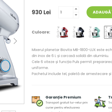
930 Lei
ADAUGĂ 
Culoare:
Mixerul planetar Biovita MB-1800-LUX este ech
din inox de 6 L și carcasă solidă din aluminiu.
Cele 6 viteze și funcția Puls permit prepararea
uniforme.
Pachetul include tel, paletă de amestecare și 
Garanție Premium
T
Transport gratuit tur-retur prin
Tr
curier pentru efectuarea
co