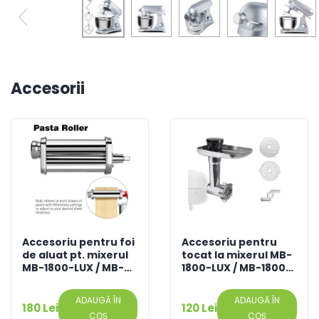
Accesorii
Accesoriu pentru foi
Accesoriu pentru
de aluat pt. mixerul
tocat la mixerul MB-
MB-1800-LUX / MB-
1800-LUX / MB-1800-
1800-NOVA
NOVA
ADAUGĂ ÎN
ADAUGĂ ÎN
180 Lei
120 Lei
COȘ
COȘ