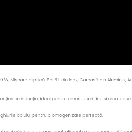
 W, Mișcare eliptică, Bol 6 L din Inox, Carcasă din Aluminiu, Ar
ilențios cu inducție, ideal pentru amestecuri fine și cremoas
nghiurile bolului pentru o omogenizare perfectă.
ial atunci când ai de amestecat alimente cu o consistență ma