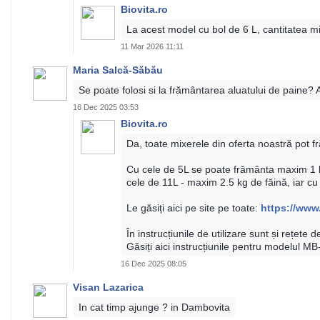
Biovita.ro
La acest model cu bol de 6 L, cantitatea m
11 Mar 2026 11:11
Maria Salcă-Săbău
Se poate folosi si la frământarea aluatului de paine? A
16 Dec 2025 03:53
Biovita.ro
Da, toate mixerele din oferta noastră pot 
Cu cele de 5L se poate frământa maxim 1 kg
cele de 11L - maxim 2.5 kg de făină, iar cu
Le găsiți aici pe site pe toate:
https://www.
În instrucțiunile de utilizare sunt și rețete 
Găsiți aici instrucțiunile pentru modelul 
16 Dec 2025 08:05
Visan Lazarica
In cat timp ajunge ? in Dambovita