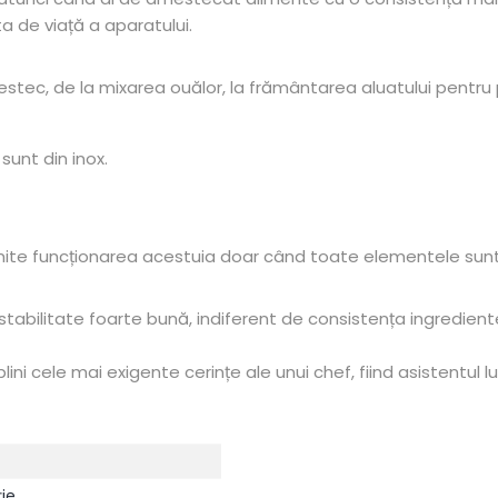
ta de viață a aparatului.
amestec, de la mixarea ouălor, la frământarea aluatului pentru
sunt din inox.
mite funcționarea acestuia doar când toate elementele sun
stabilitate foarte bună, indiferent de consistența ingredient
ni cele mai exigente cerințe ale unui chef, fiind asistentul lui
ie