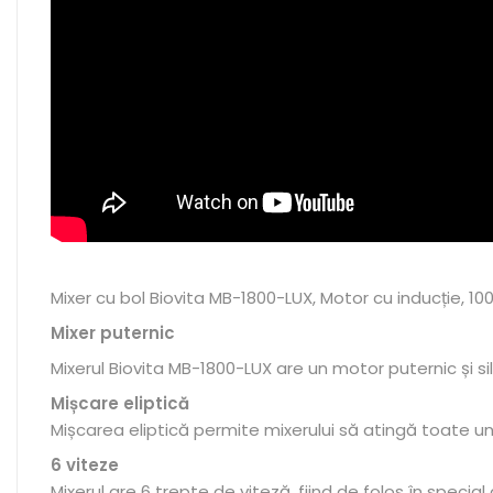
Mixer cu bol Biovita MB-1800-LUX, Motor cu inducție, 1000
Mixer puternic
Mixerul Biovita MB-1800-LUX are un motor puternic și s
Mișcare eliptică
Mișcarea eliptică permite mixerului să atingă toate u
6 viteze
Mixerul are 6 trepte de viteză, fiind de folos în spec