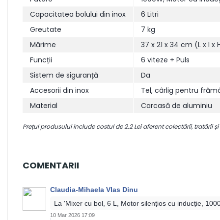
Capacitatea bolului din inox
6 Litri
Greutate
7 kg
Mărime
37 x 21 x 34 cm (L x l x 
Funcții
6 viteze + Puls
Sistem de siguranță
Da
Accesorii din inox
Tel, cârlig pentru fră
Material
Carcasă de aluminiu
Prețul produsului include costul de 2.2 Lei aferent colectării, tratării și
COMENTARII
Claudia-Mihaela Vlas Dinu
La 'Mixer cu bol, 6 L, Motor silențios cu inducție, 1
10 Mar 2026 17:09