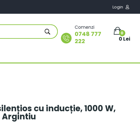
Login

Comenzi
0748 777
0
0 Lei
222
silențios cu inducție, 1000 W,
 Argintiu