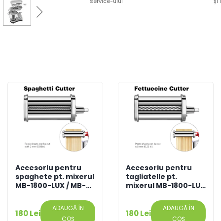
service-ului
și
Accesoriu pentru
Accesoriu pentru
spaghete pt. mixerul
tagliatelle pt.
MB-1800-LUX / MB-
mixerul MB-1800-LUX
1800-NOVA
/ MB-1800-NOVA
ADAUGĂ ÎN
ADAUGĂ ÎN
180 Lei
180 Lei
COȘ
COȘ