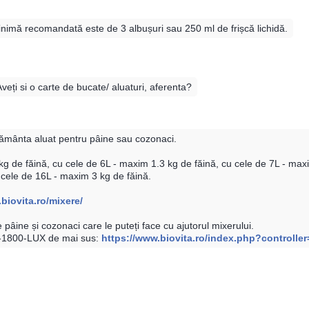
inimă recomandată este de 3 albușuri sau 250 ml de frișcă lichidă.
veți si o carte de bucate/ aluaturi, aferenta?
frământa aluat pentru pâine sau cozonaci.
 de făină, cu cele de 6L - maxim 1.3 kg de făină, cu cele de 7L - maxi
 cele de 16L - maxim 3 kg de făină.
biovita.ro/mixere/
de pâine și cozonaci care le puteți face cu ajutorul mixerului.
MB-1800-LUX de mai sus:
https://www.biovita.ro/index.php?controller