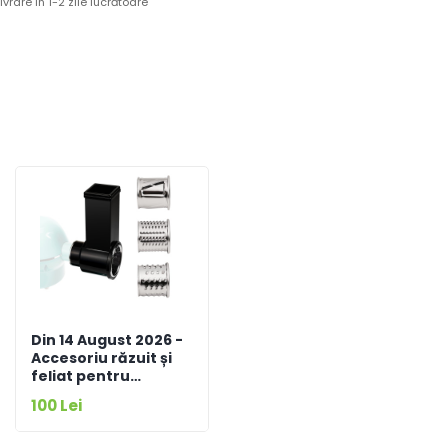
 livrare în 1-2 zile lucrătoare
Din 14 August 2026 -
Accesoriu răzuit și
feliat pentru
mixerele MB-1800-
100 Lei
NOVA / MB-1800-LUX