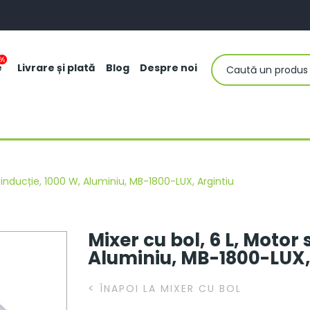
e
Livrare și plată
Blog
Despre noi
u inducție, 1000 W, Aluminiu, MB-1800-LUX, Argintiu
Mixer cu bol, 6 L, Motor 
Aluminiu, MB-1800-LUX,
<
ÎNAPOI LA MIXER CU BOL