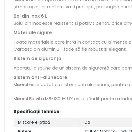
și mai rapid, iar motorul va fi protejat, prelungind dura
Bol din inox 6 L
Bolul din inox este rezistent și potrivit pentru orice 
Materiale sigure
Toate materialele care intră în contact cu alimentele 
Carcasa din aluminiu îl face să fie robust și elegant.
Sistem de siguranță
Aparatul dispune de un sistem de siguranță care per
Sistem anti-alunecare
Mixerul este dotat cu sistem anti alunecare, pentru o 
Mixerul Biovita MB-1800-LUX este gândit pentru a îndepli
Specificații tehnice
Miscare eliptică
Da
Putere
1000W, Motor cu inducț