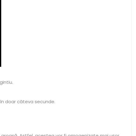
gintiu.
e în doar câteva secunde.
i groasă. Astfel, acestea vor fi omogenizate mai ușor