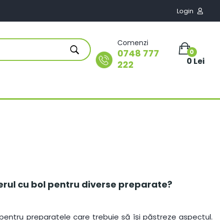
Login

Comenzi
0748 777
0
0 Lei
222
xerul cu bol pentru diverse preparate?
ntru preparatele care trebuie să își păstreze aspectul.