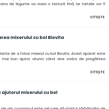
tocana de legume va avea o textură fină, iar tartele vor fi
CITEȘTE
area mixerului cu bol Biovita
iante de a folosi mixerul cu bol Biovita. Acest aparat este
el mai bun ajutor atunci când vine vorba de pregătirea
CITEȘTE
ajutorul mixerului cu bol
e de ani, cozonacul este cel care dă startul sărbătorilor de