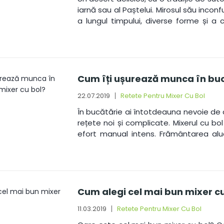
iarnă sau al Paștelui. Mirosul său inco
a lungul timpului, diverse forme și 
ingenioase, pe care gospodine din toate
Cum îți ușurează munca în buc
22.07.2019
Retete Pentru Mixer Cu Bol
În bucătărie ai întotdeauna nevoie de aj
rețete noi și complicate. Mixerul cu bo
efort manual intens. Frământarea al
două astfel de sarcini.
Cum alegi cel mai bun mixer cu
11.03.2019
Retete Pentru Mixer Cu Bol