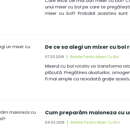
Care este cel mai bun mixer cu bol? Ce 
unui mixer cu bol pe care te pregătești
mixer cu bol? Probabil acestea sunt 
înainte de a comanda un mixer cu bo
urmează.
De ce sa alegi un mixer cu bol 
07.03.2019
Retete Pentru Mixer Cu Bol
Mixerul cu bol rotativ va transforma or
plăcută. Pregătirea aluaturilor, omoge
fi mai simple ca niciodată grație acestu
Cum preparăm maioneza cu un
04.03.2019
Retete Pentru Mixer Cu Bol