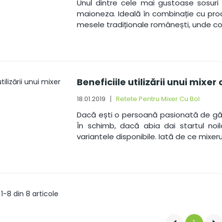
Unul dintre cele mai gustoase sosuri
maioneza. Ideală în combinație cu prod
mesele tradiționale românești, unde c
Beneficiile utilizării unui mixer 
18.01.2019
Retete Pentru Mixer Cu Bol
Dacă ești o persoană pasionată de gătit, 
În schimb, dacă abia dai startul noil
variantele disponibile. Iată de ce mixerul
1-8 din 8 articole