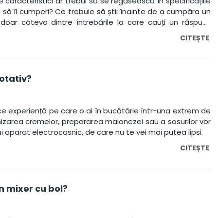
caracteristici ar trebui să se regăsească în specificațiile
 să îl cumperi? Ce trebuie să știi înainte de a cumpăra un
doar câteva dintre întrebările la care cauți un răspuns
l, la care noi îți vom răspunde cu plăcere în cele ce
CITEȘTE
rotativ?
ice experiență pe care o ai în bucătărie într-una extrem de
nizarea cremelor, prepararea maionezei sau a sosurilor vor
i aparat electrocasnic, de care nu te vei mai putea lipsi.
CITEȘTE
 mixer cu bol?