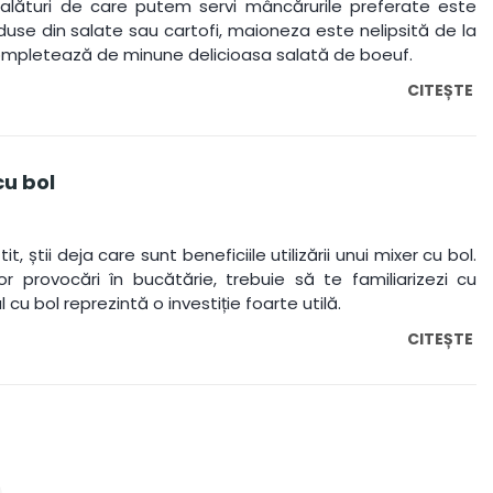
 alături de care putem servi mâncărurile preferate este
use din salate sau cartofi, maioneza este nelipsită de la
ompletează de minune delicioasa salată de boeuf.
CITEȘTE
cu bol
știi deja care sunt beneficiile utilizării unui mixer cu bol.
or provocări în bucătărie, trebuie să te familiarizezi cu
 cu bol reprezintă o investiție foarte utilă.
CITEȘTE