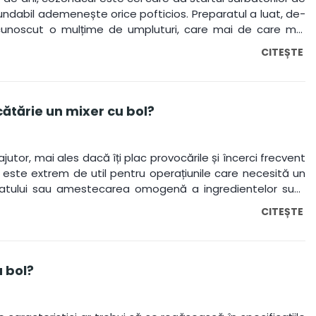
nfundabil ademenește orice pofticios. Preparatul a luat, de-
a cunoscut o mulțime de umpluturi, care mai de care mai
 zonele țării le-au adaptat vremurilor.
CITEȘTE
ătărie un mixer cu bol?
utor, mai ales dacă îți plac provocările și încerci frecvent
l este extrem de util pentru operațiunile care necesită un
uatului sau amestecarea omogenă a ingredientelor sunt
CITEȘTE
 bol?